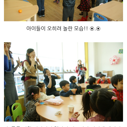
아이들이 오히려 놀란 모습!! ⊙.⊙