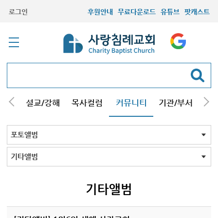
로그인
후원안내
무료다운로드
유튜브
팟캐스트
안내
설교/강해
목사컬럼
커뮤니티
기관/부서
선교
최근등록자료
자유게시판
교회소식
성도컬럼
새가족사진
새가족가이드
포토앨범
찬양쉼터
신앙도서
성경읽기퀴즈
기도부탁
포토앨범 전체
목회자
주일학교
중고등부
청장년부
형제모임
자매모임
가족
행사
교회모습
기타앨범
기타앨범