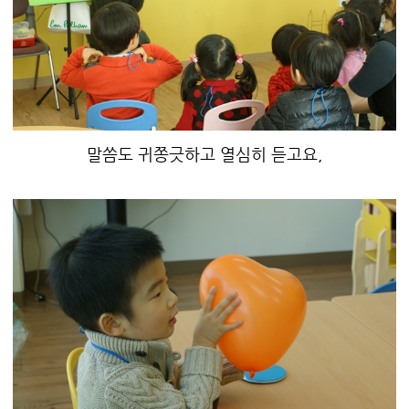
말씀도 귀쫑긋하고 열심히 듣고요,