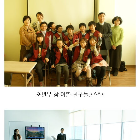
초년부
참 이쁜 친구들.*^^*