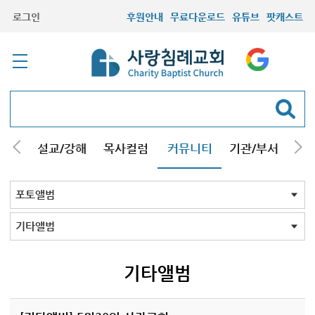
로그인
후원안내
무료다운로드
유튜브
팟캐스트
안내
설교/강해
목사컬럼
커뮤니티
기관/부서
선교
최근등록자료
자유게시판
교회소식
성도컬럼
새가족사진
새가족가이드
포토앨범
찬양쉼터
신앙도서
성경읽기퀴즈
기도부탁
포토앨범 전체
목회자
주일학교
중고등부
청장년부
형제모임
자매모임
가족
행사
교회모습
기타앨범
기타앨범