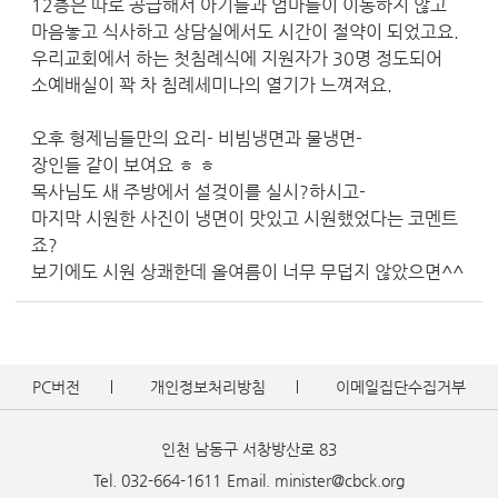
12층은 따로 공급해서 아기들과 엄마들이 이동하지 않고
마음놓고 식사하고 상담실에서도 시간이 절약이 되었고요.
우리교회에서 하는 첫침례식에 지원자가 30명 정도되어
소예배실이 꽉 차 침례세미나의 열기가 느껴져요.
오후 형제님들만의 요리- 비빔냉면과 물냉면-
장인들 같이 보여요 ㅎ ㅎ
목사님도 새 주방에서 설겆이를 실시?하시고-
마지막 시원한 사진이 냉면이 맛있고 시원했었다는 코멘트
죠?
보기에도 시원 상쾌한데 올여름이 너무 무덥지 않았으면^^
PC버전
개인정보처리방침
이메일집단수집거부
인천 남동구 서창방산로 83
Tel. 032-664-1611
Email. minister@cbck.org