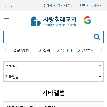
로그인
후원안내
무료다운로드
유튜브
팟캐스트
안내
설교/강해
목사컬럼
커뮤니티
기관/부서
선교
최근등록자료
자유게시판
교회소식
성도컬럼
새가족사진
새가족가이드
포토앨범
찬양쉼터
신앙도서
성경읽기퀴즈
기도부탁
포토앨범 전체
목회자
주일학교
중고등부
청장년부
형제모임
자매모임
가족
행사
교회모습
기타앨범
기타앨범