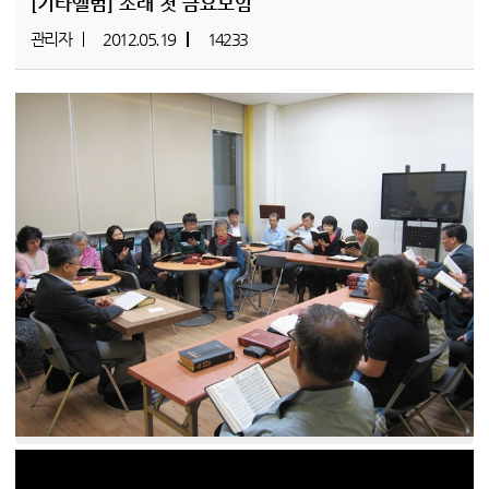
[기타앨범]
소래 첫 금요모임
관리자
2012.05.19
14233