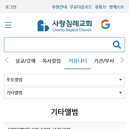
로그인
후원안내
무료다운로드
유튜브
팟캐스트
안내
설교/강해
목사컬럼
커뮤니티
기관/부서
선교
최근등록자료
자유게시판
교회소식
성도컬럼
새가족사진
새가족가이드
포토앨범
찬양쉼터
신앙도서
성경읽기퀴즈
기도부탁
포토앨범 전체
목회자
주일학교
중고등부
청장년부
형제모임
자매모임
가족
행사
교회모습
기타앨범
기타앨범