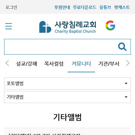
로그인
후원안내
무료다운로드
유튜브
팟캐스트
안내
설교/강해
목사컬럼
커뮤니티
기관/부서
선교
최근등록자료
자유게시판
교회소식
성도컬럼
새가족사진
새가족가이드
포토앨범
찬양쉼터
신앙도서
성경읽기퀴즈
기도부탁
포토앨범 전체
목회자
주일학교
중고등부
청장년부
형제모임
자매모임
가족
행사
교회모습
기타앨범
기타앨범