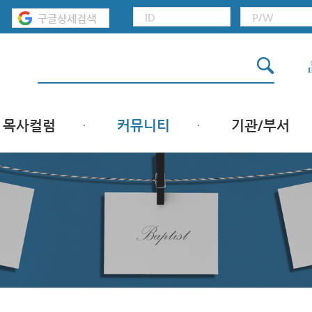
목사컬럼
커뮤니티
기관/부서