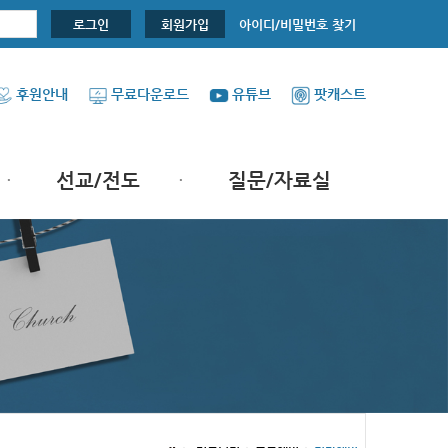
아이디/비밀번호 찾기
로그인
회원가입
후원안내
무료다운로드
유튜브
팟캐스트
선교/전도
질문/자료실