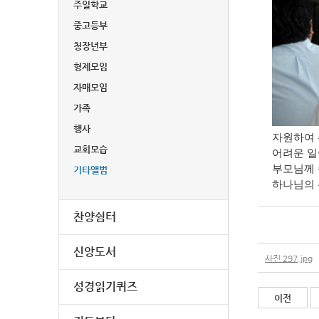
주일학교
중고등부
청장년부
형제모임
자매모임
가족
행사
자원하여 
교회모습
어려운 
부모님께 
기타앨범
하나님의 
찬양쉼터
신앙도서
사진 297.jpg
성경읽기퀴즈
이전