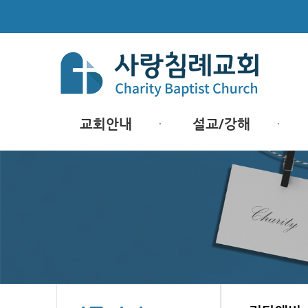
교회안내
설교/강해