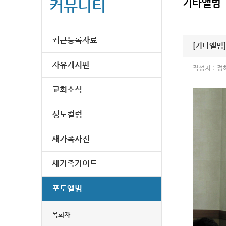
커뮤니티
기타앨범
최근등록자료
[기타앨범]
자유게시판
작성자 : 정
교회소식
성도컬럼
새가족사진
새가족가이드
포토앨범
목회자