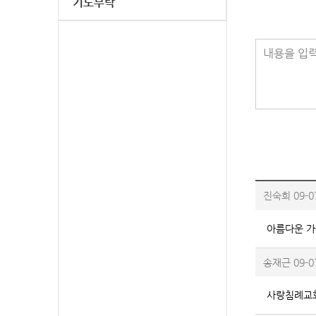
기도부탁
내용을 입력
진숙희
09-0
아름다운 가
송재근
09-0
사랑침례교회