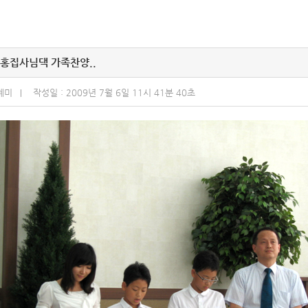
홍집사님댁 가족찬양..
혜미
작성일 : 2009년 7월 6일 11시 41분 40초