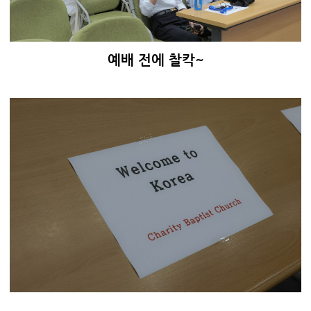
예배 전에 찰칵~