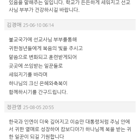
있음을 말해주는 일입니다. 학교가 든든하게 세워지고 선교
사님 부부가 건강하시길 바랍니다.
김경애
25-06-10 06:14
불교국가에 선교사님 부부를통해
귀한청년들에게 복음의 빛을 주시고
말씀으로 변화되고 훈련받게되어
곳곳에 쓰임받는 일꾼들로
세워지기를 바라며
하나님의 크신 은혜와축복이
함께하시기를 간구드립니다.
정관영
25-08-05 20:55
한국과 인연이 더욱 깊어지고 이승만 대통령처럼 주님 안에
서 귀한 열매로 성장하여 캄보디아가 하나님께 복을 받는 귀
한 일꾼이 되길 기원합니다