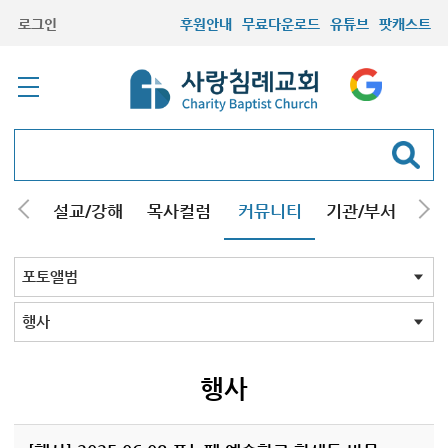
로그인
후원안내
무료다운로드
유튜브
팟캐스트
안내
설교/강해
목사컬럼
커뮤니티
기관/부서
선교
최근등록자료
자유게시판
교회소식
성도컬럼
새가족사진
새가족가이드
포토앨범
찬양쉼터
신앙도서
성경읽기퀴즈
기도부탁
포토앨범 전체
목회자
주일학교
중고등부
청장년부
형제모임
자매모임
가족
행사
교회모습
기타앨범
행사