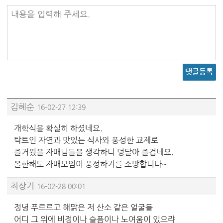
내용을 입력해 주세요.
댓글등록
김혜순
16-02-27 12:39
개학식을 확실히 하셨네요.
탁트인 자연과 맛있는 식사와 풍성한 교제로
즐거웠을 자매님들을 생각하니 덩달아 즐겁네요.
올한해도 자매모임이 풍성하기를 소망합니다~
최상기
16-02-28 00:01
정녕 푸르르고 해맑은 저 산소 같은 얼굴들
어디 그 위에 비정이나 슬픔이나 노여움이 있으랴