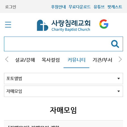
로그인
후원안내
무료다운로드
유튜브
팟캐스트
안내
설교/강해
목사컬럼
커뮤니티
기관/부서
선교
최근등록자료
자유게시판
교회소식
성도컬럼
새가족사진
새가족가이드
포토앨범
찬양쉼터
신앙도서
성경읽기퀴즈
기도부탁
포토앨범 전체
목회자
주일학교
중고등부
청장년부
형제모임
자매모임
가족
행사
교회모습
기타앨범
자매모임