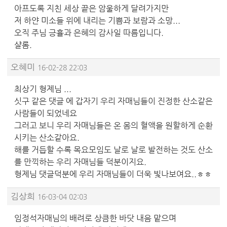
아프도록 지친 세상 끝은 암울하게 달려가지만
저 하얀 미소들 위에 내리는 기쁨과 보람과 소망...
오직 주님 긍휼과 은혜의 감사일 따름입니다.
샬롬.
오혜미
16-02-28 22:03
최상기 형제님 ...
싯구 같은 댓글 에 갑자기 우리 자매님들이 진정한 산소같은
사람들이 되었네요
그러고 보니 우리 자매님들은 온 몸의 혈액을 원할하게 순환
시키는 산소같아요.
해를 거듭할 수록 목요모임도 날로 날로 발전하는 것도 산소
를 만끽하는 우리 자매님들 덕분이지요.
형제님 댓글덕분에 우리 자매님들이 더욱 빛나보여요..ㅎㅎ
김상희
16-03-04 02:03
임정석자매님의 배려로 상큼한 바닷 내음 맡으며