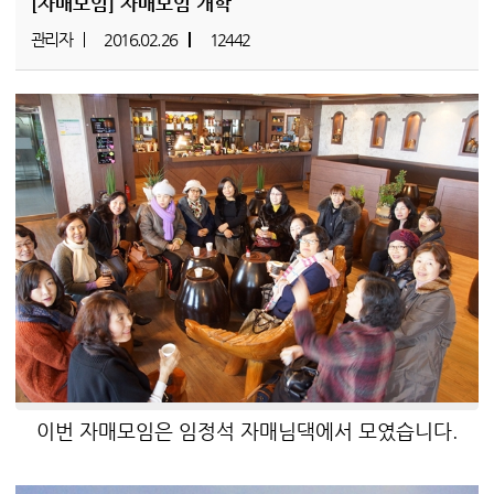
[자매모임]
자매모임 개학
관리자
2016.02.26
12442
이번 자매모임은 임정석 자매님댁에서 모였습니다.