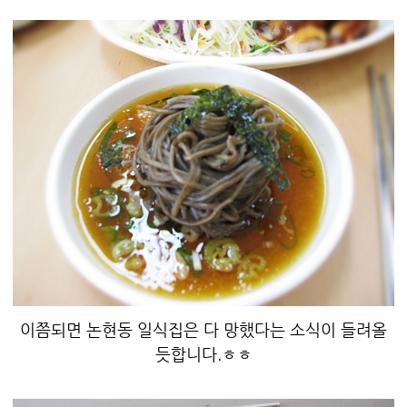
이쯤되면 논현동 일식집은 다 망했다는 소식이 들려올
듯합니다.ㅎㅎ