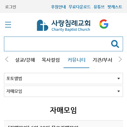
로그인
후원안내
무료다운로드
유튜브
팟캐스트
안내
설교/강해
목사컬럼
커뮤니티
기관/부서
선교
최근등록자료
자유게시판
교회소식
성도컬럼
새가족사진
새가족가이드
포토앨범
찬양쉼터
신앙도서
성경읽기퀴즈
기도부탁
포토앨범 전체
목회자
주일학교
중고등부
청장년부
형제모임
자매모임
가족
행사
교회모습
기타앨범
자매모임