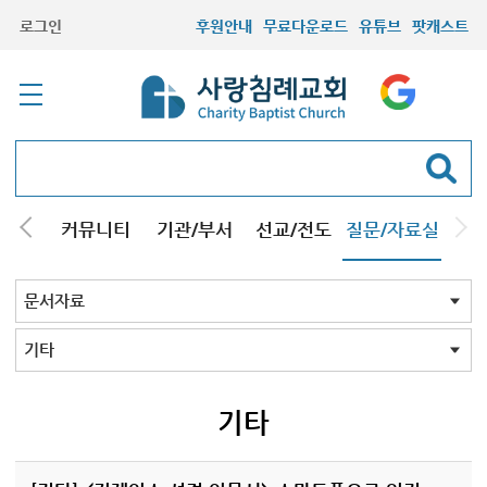
로그인
후원안내
무료다운로드
유튜브
팟캐스트
컬럼
커뮤니티
기관/부서
선교/전도
질문/자료실
교회Q&A
문서자료
설교자료
기타자료
서창캠퍼스
문서자료 전체
강해pdf
도표및지도
성경/암송
소책자pdf
책pdf
전도지
기타
기타