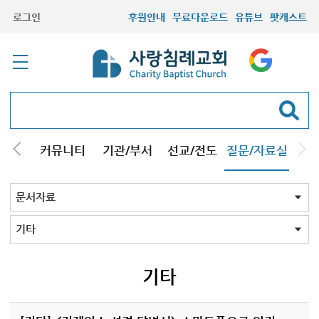
로그인
후원안내
무료다운로드
유튜브
팟캐스트
컬럼
커뮤니티
기관/부서
선교/전도
질문/자료실
교회Q&A
문서자료
설교자료
기타자료
서창캠퍼스
문서자료 전체
강해pdf
도표및지도
성경/암송
소책자pdf
책pdf
전도지
기타
기타