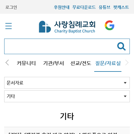
로그인
후원안내
무료다운로드
유튜브
팟캐스트
컬럼
커뮤니티
기관/부서
선교/전도
질문/자료실
교회Q&A
문서자료
설교자료
기타자료
서창캠퍼스
문서자료 전체
강해pdf
도표및지도
성경/암송
소책자pdf
책pdf
전도지
기타
기타