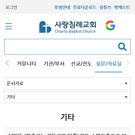
로그인
후원안내
무료다운로드
유튜브
팟캐스트
컬럼
커뮤니티
기관/부서
선교/전도
질문/자료실
교회Q&A
문서자료
설교자료
기타자료
서창캠퍼스
문서자료 전체
강해pdf
도표및지도
성경/암송
소책자pdf
책pdf
전도지
기타
기타