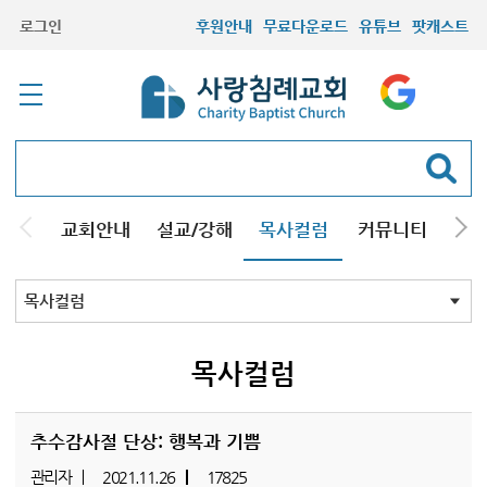
로그인
후원안내
무료다운로드
유튜브
팟캐스트
교회안내
설교/강해
목사컬럼
커뮤니티
기관
목사컬럼
목사컬럼
추수감사절 단상: 행복과 기쁨
관리자
2021.11.26
17825