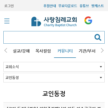
로그인
후원안내
무료다운로드
유튜브
팟캐스트
안내
설교/강해
목사컬럼
커뮤니티
기관/부서
선교
최근등록자료
자유게시판
교회소식
성도컬럼
새가족사진
새가족가이드
포토앨범
찬양쉼터
신앙도서
성경읽기퀴즈
기도부탁
교회소식 전체
공지
교인동정
교인동정