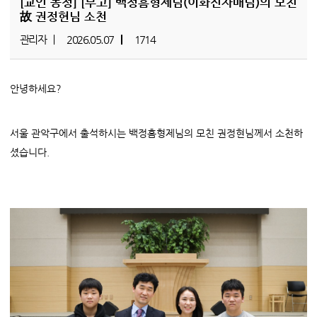
[교인 동정]
[부고] 백정흠형제님(이화진자매님)의 모친
故 권정현님 소천
관리자
2026.05.07
1714
안녕하세요?
서울 관악구에서 출석하시는 백정흠형제님의 모친 권정현님께서 소천하
셨습니다.