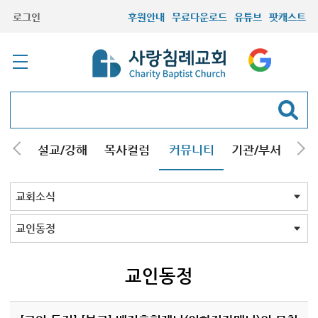
로그인
후원안내
무료다운로드
유튜브
팟캐스트
안내
설교/강해
목사컬럼
커뮤니티
기관/부서
선교
최근등록자료
자유게시판
교회소식
성도컬럼
새가족사진
새가족가이드
포토앨범
찬양쉼터
신앙도서
성경읽기퀴즈
기도부탁
교회소식 전체
공지
교인동정
교인동정