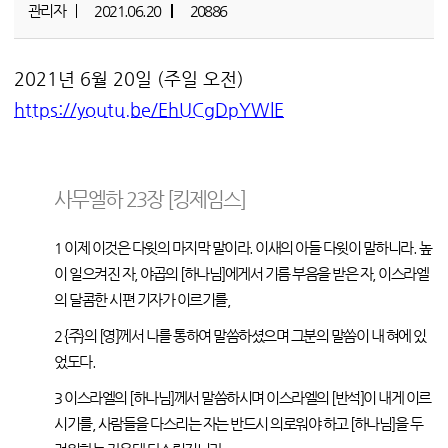
관리자
2021.06.20
20886
2021년 6월 20일 (주일 오전)
https://youtu.be/EhUCgDpYWlE
사무엘하 23장 [킹제임스]
1
이제 이것은 다윗의 마지막 말이라. 이새의 아들 다윗이 말하니라. 높
이 일으켜진 자, 야곱의 [하나님]에게서 기름 부음을 받은 자, 이스라엘
의 달콤한 시편 기자가 이르기를,
2
{주}의 [영]께서 나를 통하여 말씀하셨으며 그분의 말씀이 내 혀에 있
었도다.
3
이스라엘의 [하나님]께서 말씀하시며 이스라엘의 [반석]이 내게 이르
시기를, 사람들을 다스리는 자는 반드시 의로워야 하고 [하나님]을 두