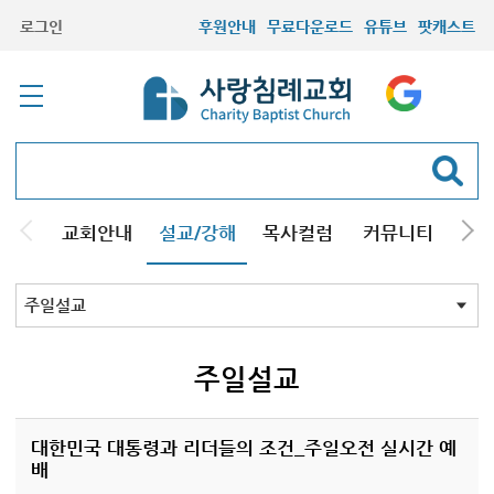
로그인
후원안내
무료다운로드
유튜브
팟캐스트
교회안내
설교/강해
목사컬럼
커뮤니티
기관
주일설교
성경강해
시리즈설교
기타방송
주일설교
대한민국 대통령과 리더들의 조건_주일오전 실시간 예
배