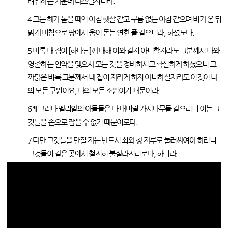
려워하는 가운데 다스릴지니라.
4
그는 해가 돋을 때의 아침 햇살 같고 구름 없는 아침 같으며 비가 온 뒤
맑게 비침으로 땅에서 움이 돋는 연한 풀 같으니라, 하셨도다.
5
비록 내 집이 [하나님]께 대해 이와 같지 아니할지라도 그분께서 나와
영존하는 언약을 맺으사 모든 것을 정비하시고 확실하게 하셨으니 그
까닭은 비록 그분께서 내 집이 자라게 하지 아니하실지라도 이것이 나
의 모든 구원이요, 나의 모든 소원이기 때문이라.
6
¶ 그러나 벨리알의 아들들은 다 내버릴 가시나무들 같으리니 이는 그
것들을 손으로 잡을 수 없기 때문이로다.
7
다만 그것들을 만질 자는 반드시 쇠와 창 자루로 둘러싸여야 하리니
그것들이 같은 곳에서 철저히 불살라지리로다, 하니라.