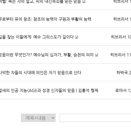
아벨: 죽은 자의 설교, 피의 대신속죄를 믿는 믿음
히브리서 11
[
파
무로부터 유의 창조: 창조의 능력이 구원과 부활의 능력
히브리서 11
일
자
료
]
길을 찾는 이들에게: 예수 그리스도가 길이다
히브리서 10:
[
파
믿음이란 무엇인가? 예수님의 십자가, 부활, 승천의 의미
히브리서 11:
일
자
[
료
파
]
사악한 자들의 시대에 의인은 자기 믿음으로 산다
하박국 2:
일
자
료
]
말세의 인공 지능(AGI)과 성경 신자들의 믿음 | 김홍석 형제
로마서 12