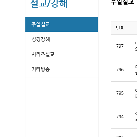
설교/강해
주일설교
주일설교
번호
성경강해
797
시리즈설교
기타방송
796
795
[
794
]