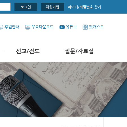
아이디/비밀번호 찾기
로그인
회원가입
후원안내
무료다운로드
유튜브
팟캐스트
선교/전도
질문/자료실