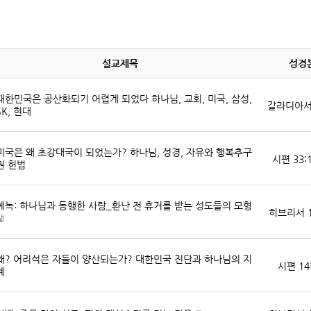
설교제목
성경
대한민국은 공산화되기 어렵게 되었다 하나님, 교회, 미국, 삼성,
갈라디아서 5
SK, 현대
미국은 왜 초강대국이 되었는가? 하나님, 성경, 자유와 행복추구
시편 33:1
권 헌법
에녹: 하나님과 동행한 사람_환난 전 휴거를 받는 성도들의 모형
히브리서 11
파
왜? 어리석은 자들이 양산되는가? 대한민국 진단과 하나님의 지
일
시편 14:
혜
자
료