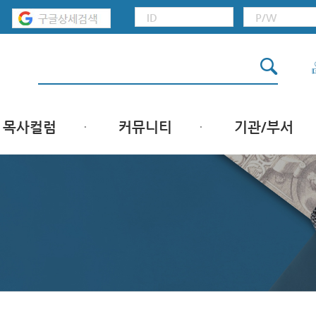
목사컬럼
커뮤니티
기관/부서