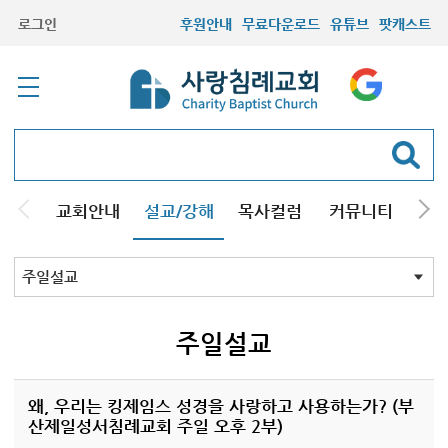
로그인
후원안내
무료다운로드
유튜브
팟캐스트
교회안내
설교/강해
목사컬럼
커뮤니티
기관
주일설교
성경강해
시리즈설교
기타방송
주일설교
왜, 우리는 킹제임스 성경을 사랑하고 사용하는가? (부
산제일성서침례교회 주일 오후 2부)