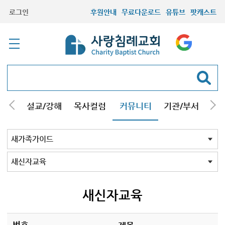
로그인
후원안내
무료다운로드
유튜브
팟캐스트
안내
설교/강해
목사컬럼
커뮤니티
기관/부서
선교
최근등록자료
자유게시판
교회소식
성도컬럼
새가족사진
새가족가이드
포토앨범
찬양쉼터
신앙도서
성경읽기퀴즈
기도부탁
새가족가이드 전체
필수기사
필수강해 40선
교회믿음
새신자교육
새신자교육
번호