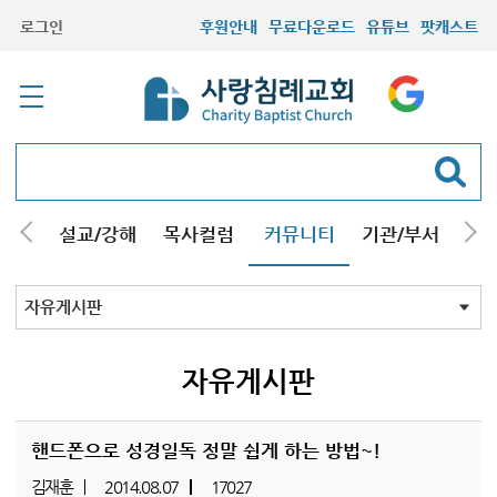
로그인
후원안내
무료다운로드
유튜브
팟캐스트
안내
설교/강해
목사컬럼
커뮤니티
기관/부서
선교
최근등록자료
자유게시판
교회소식
성도컬럼
새가족사진
새가족가이드
포토앨범
찬양쉼터
신앙도서
성경읽기퀴즈
기도부탁
자유게시판
핸드폰으로 성경일독 정말 쉽게 하는 방법~!
김재훈
2014.08.07
17027