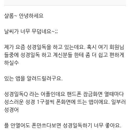
샬롬~ 안녕하세요
날씨가 너무 무덥네요~;;
제가 요즘 성경일독을 하고 있는데요. 혹시 여기 회원님
들중에 성경일독 하고 계신분들 한테 좀 더 쉽고 편하게
하실수
있는 앱을 알려드릴려구요.
성경일독Q 라는 어플인데요 핸드폰 잠금화면 열때마다
성스러운 성경 1구절씩 폰화면에 뜨는 앱이에요. 일부러
성경어
플 안열어도 폰만쓰다보면 성경일독하기 너무 좋아요.