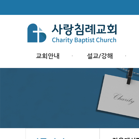
교회안내
설교/강해