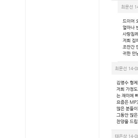
최문선
1
드이어 
얼마나 
사랑침례
저희 집
조만간 
귀한 만
최문선
14-0
김명수 형제
저희 가정도
는 재미에 
요즘은 MP
많은 분들이
그동안 많은
찬양을 드립
태은상
14-0