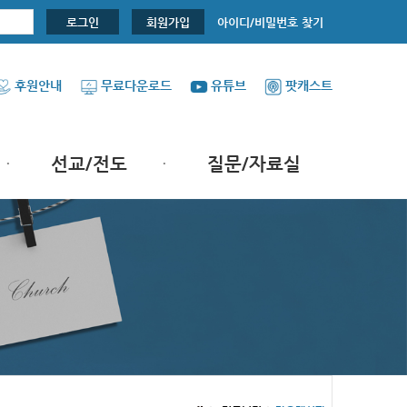
아이디/비밀번호 찾기
로그인
회원가입
후원안내
무료다운로드
유튜브
팟캐스트
선교/전도
질문/자료실