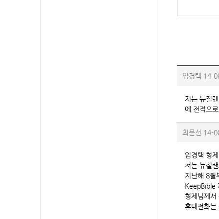
임경택
14-0
저는 뉴질랜
에 전적으로
최문선
14-0
임경택 형제
저는 뉴질랜
지난해 8월부
KeepBib
형제님께서 
휴대전화는 0