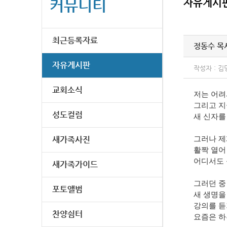
커뮤니티
자유게시
최근등록자료
정동수 목
자유게시판
작성자 : 김
교회소식
저는 어려
그리고 지
성도컬럼
새 신자를
새가족사진
그러나 제
활짝 열어
어디서도 
새가족가이드
그러던 중
포토앨범
새 생명을
강의를 듣
찬양쉼터
요즘은 하