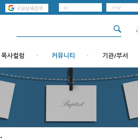
목사컬럼
커뮤니티
기관/부서