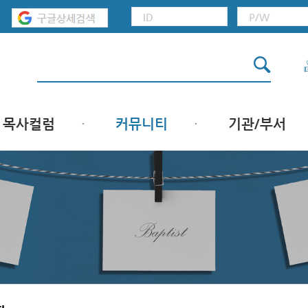
목사컬럼
커뮤니티
기관/부서