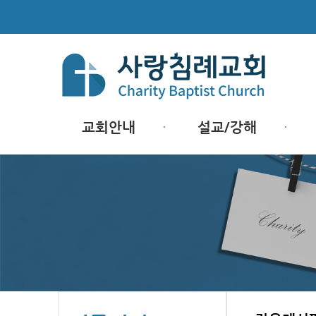
교회안내
설교/강해