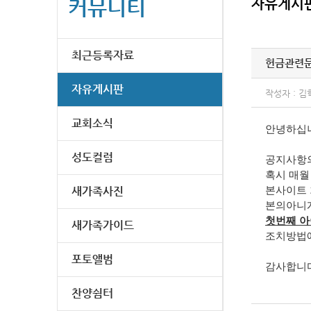
커뮤니티
자유게시
최근등록자료
헌금관련
자유게시판
작성자 : 김
교회소식
안녕하십니
성도컬럼
공지사항의
혹시 매월
새가족사진
본사이트 
본의아니게
첫번째 아
새가족가이드
조치방법에
포토앨범
감사합니
찬양쉼터