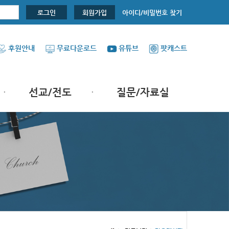
아이디/비밀번호 찾기
로그인
회원가입
후원안내
무료다운로드
유튜브
팟캐스트
선교/전도
질문/자료실