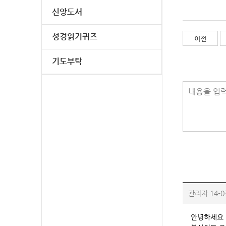
신앙도서
성경읽기퀴즈
이전
기도부탁
내용을 입력
관리자
14-0
안녕하세요 