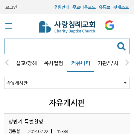
로그인
후원안내
무료다운로드
유튜브
팟캐스트
안내
설교/강해
목사컬럼
커뮤니티
기관/부서
선교
최근등록자료
자유게시판
교회소식
성도컬럼
새가족사진
새가족가이드
포토앨범
찬양쉼터
신앙도서
성경읽기퀴즈
기도부탁
자유게시판
상반기 특별찬양
장용철
2014.02.22
15388