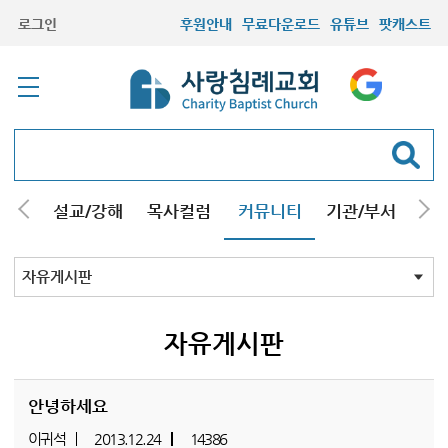
로그인
후원안내
무료다운로드
유튜브
팟캐스트
안내
설교/강해
목사컬럼
커뮤니티
기관/부서
선교
최근등록자료
자유게시판
교회소식
성도컬럼
새가족사진
새가족가이드
포토앨범
찬양쉼터
신앙도서
성경읽기퀴즈
기도부탁
자유게시판
안녕하세요
이귀석
2013.12.24
14386