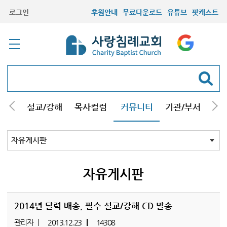
로그인
후원안내
무료다운로드
유튜브
팟캐스트
안내
설교/강해
목사컬럼
커뮤니티
기관/부서
선교
최근등록자료
자유게시판
교회소식
성도컬럼
새가족사진
새가족가이드
포토앨범
찬양쉼터
신앙도서
성경읽기퀴즈
기도부탁
자유게시판
2014년 달력 배송, 필수 설교/강해 CD 발송
관리자
2013.12.23
14308