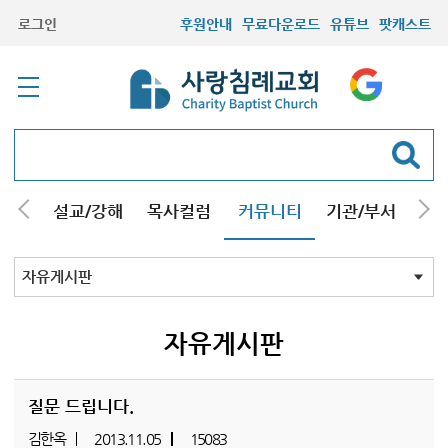
로그인
후원안내
무료다운로드
유튜브
팟캐스트
안내
설교/강해
목사컬럼
커뮤니티
기관/부서
선교
최근등록자료
자유게시판
교회소식
성도컬럼
새가족사진
새가족가이드
포토앨범
찬양쉼터
신앙도서
성경읽기퀴즈
기도부탁
자유게시판
질문 드립니다.
김한옥
2013.11.05
15083