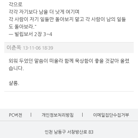
각으로
각각 자기보다 남을 더 낫게 여기며
각 사람이 자기 일들만 돌아보지 말고 각 사람이 남의 일들
도 돌아보라."
ㅡ 빌립보서 2장 3~4
이춘옥
13-11-06 18:39
외워 두었던 말씀이 떠올라 함께 묵상함이 좋을 것같아 올렸
습니다.
샬롬.
PC버전
개인정보처리방침
이메일집단수집거부
인천 남동구 서창방산로 83