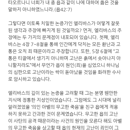
타오르나니 너희가 내 종 욥과 같이 나에 대하여 옳은 것을
말하지 아니하였느니라.(욥42:7)
그렇다면 이토록 치밀한 논증가인 엘리바스가 어떻게 잘못
된 생각과 주장에 빠지게 된 것일까요? 먼저, 엘리바스의 주
장에는 두 가지의 문제점이 내포되어 있습니다. 첫째, 엘리
바스는 4장 7~8절을 통해 인간에게 닥치는 모든 환난과 고
통은 오직 죄 때문이라고 주장합니다. 또한, 5장 6절에 “고
통은 티끌에서 생기지 아니하며 고난은 흙에서 솟아나지 아
니할지라도”에서 무언가 욥이 원인(죄)을 심었으니 하나님
의 심판으로 고난이라는 싹이 돋아났을 것임을 화려한 수사
로 암시하고 있습니다.
엘리바스의 깊이 있는 논증을 고려할 때 그는 분명 웬만한
지식에 정통한 지성인이었습니다. 그럼에도 그 시대에 널리
알려졌었을 ‘의인 아벨의 무고한 죽음’을 친구 욥에게 적용
하지 못하고 간과한 것이 문제였습니다. 무고한 욥의 고난
이 사탄의 공격 때문이라는 사건의 원인을 모른다 해도 아벨
의 무고한 죽음을 상고할 때 욥의 현재의 고난이 죄인이 그