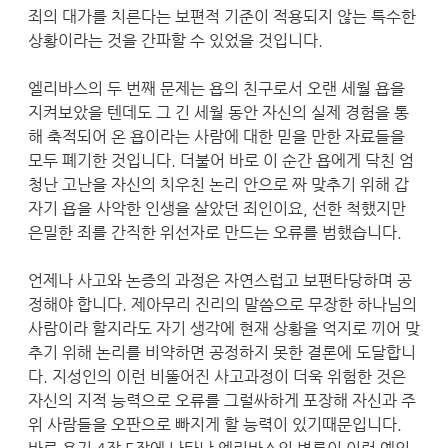
죄의 대가를 치른다는 보편적 기준이 적용되지 않는 특수한
상황이라는 것을 간파할 수 있었을 것입니다.
엘리바스의 두 번째 문제는 욥의 친구로서 오랜 세월 욥을
지켜보았을 텐데도 그 긴 세월 동안 자신의 실제 경험을 통
해 축적되어 온 욥이라는 사람에 대한 믿을 만한 자료들을
모두 폐기한 것입니다. 더불어 바로 이 순간 욥에게 닥친 엄
청난 고난을 자신의 치우친 논리 안으로 짜 맞추기 위해 갑
자기 욥을 사악한 인생을 살았던 죄인이요, 선한 척했지만
은밀한 죄를 간직한 위선자로 만드는 오류를 범했습니다.
언제나 사고와 논증의 과정은 자연스럽고 보편타당하며 공
정해야 합니다. 제아무리 진리의 말씀으로 무장한 하나님의
사람이라 할지라도 자기 생각에 현재 상황을 억지로 끼어 맞
추기 위해 논리를 비약하면 공정하지 못한 결론에 도달합니
다. 지성인의 이런 비뚤어진 사고과정이 더욱 위험한 것은
자신의 지적 능력으로 오류를 그럴싸하게 포장해 자신과 주
위 사람들을 오판으로 빠지게 할 능력이 있기때문입니다.