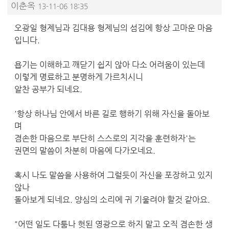
이춘옥
13-11-06 18:35
오광일 형제님과 김대용 형제님의 섬김에 항상 고마운 마음
입니다.
욥기는 이해하고 깨닫기 쉽지 않아 다소 어려움이 있는데
이렇게 명료하고 분명하게 가르치시니
알찬 공부가 되네요.
'항상 하나님 안에서 바른 길로 행하기 위해 자신을 돌아보
며
겸손한 마음으로 부단히 스스로의 지각을 훈련하자'는
권면의 말씀이 차분히 마음에 다가오네요.
혹시 나도 말씀을 사용하여 그럴듯이 자신을 포장하고 있지
않나
돌아보게 되네요. 양심의 소리에 귀 기울려야 할것 같아요.
"어떤 일도 다툼나 헛된 영광으로 하지 말고 오직 겸손한 생