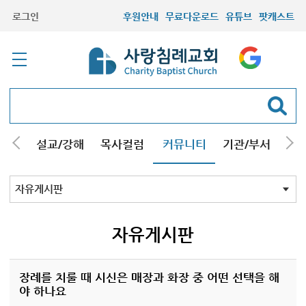
로그인
후원안내
무료다운로드
유튜브
팟캐스트
안내
설교/강해
목사컬럼
커뮤니티
기관/부서
선교
최근등록자료
자유게시판
교회소식
성도컬럼
새가족사진
새가족가이드
포토앨범
찬양쉼터
신앙도서
성경읽기퀴즈
기도부탁
자유게시판
장례를 치룰 때 시신은 매장과 화장 중 어떤 선택을 해
야 하나요