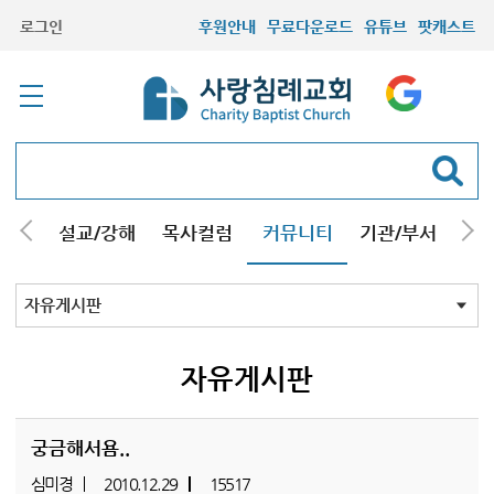
로그인
후원안내
무료다운로드
유튜브
팟캐스트
안내
설교/강해
목사컬럼
커뮤니티
기관/부서
선교
최근등록자료
자유게시판
교회소식
성도컬럼
새가족사진
새가족가이드
포토앨범
찬양쉼터
신앙도서
성경읽기퀴즈
기도부탁
자유게시판
궁금해서욤..
심미경
2010.12.29
15517