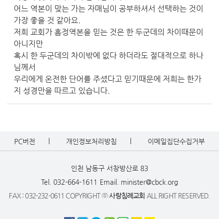
어느 역본이 맞는 가는 자매님이 공부하셔서 선택하는 것이
가장 좋을 것 같아요.
저희 교회가 흠정역본을 믿는 것은 한 두군데의 차이때문이
아니지만
혹시 한 두군데의 차이밖에 없다 하더라도 절대적으로 하나
님께서
우리에게 온전한 단어를 주셨다고 믿기때문에 저희는 한가
지 성경만을 따르고 있습니다.
PC버전
개인정보처리방침
이메일집단수집거부
인천 남동구 서창방산로 83
Tel. 032-664-1611
Email. minister@cbck.org
FAX : 032-232-0611 COPYRIGHT ⓒ
사랑침례교회
ALL RIGHT RESERVED.