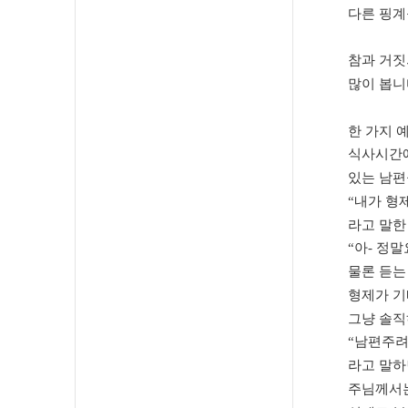
다른 핑계
참과 거짓
많이 봅니
한 가지 
식사시간에
있는 남편
“
내가 형
라고 말한
“
아
-
정말
물론 듣는
형제가 기
그냥 솔
“
남편주려
라고 말하
주님께서는