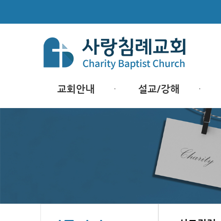
교회안내
설교/강해