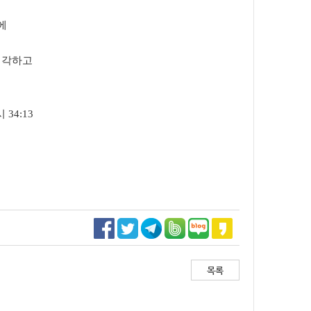
에
생각하고
시
34:13
목록