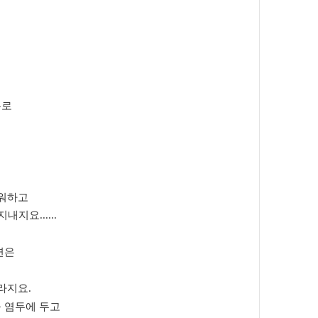
유로
로워하고
 지내지요
......
면은
바라지요
.
 염두에 두고