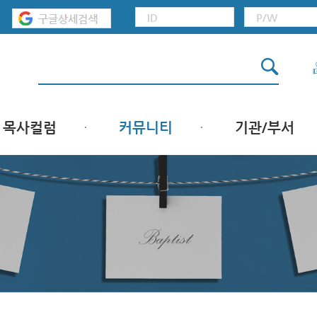
목사컬럼
커뮤니티
기관/부서