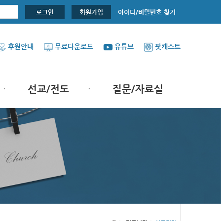
아이디/비밀번호 찾기
로그인
회원가입
후원안내
무료다운로드
유튜브
팟캐스트
선교/전도
질문/자료실