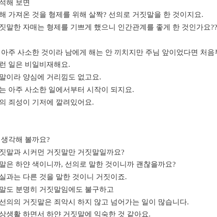
석해 보면
해 가져온 것을 형제를 위해 살짝
?
선의로 거짓말을 한 것이지요
.
짓말한 자매는 형제를 기쁘게 했으니 인간관계를 좋게 한 것인가요
?
 아주 사소한 것이라 남에게 해는 안 끼치지만 주님 앞이었다면 처
런 일은 비일비재해요
.
말이라 양심에 거리낌도 없고요
.
는 아주 사소한 일에서부터 시작이 되지요
.
의 죄성이 기저에 깔려있어요
.
 생각해 볼까요
?
짓말과 시커먼 거짓말만 거짓말일까요
?
말은 하얀 색이니까
,
선의로 말한 것이니까 괜찮을까요
?
실과는 다른 것을 말한 것이니 거짓이죠
.
말도 분명히 거짓말임에도 불구하고
선의의 거짓말은 죄악시 하지 않고 넘어가는 일이 많습니다
.
상생활 하면서 하얀 거짓말에 익숙한 것 같아요
.