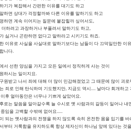
하기가 복잡해서 간편한 이유를 대기도 하고
말하면 상대가 걱정할까봐 다른 이유를 말하기도 하고
명하면 계속 이어지는 질문에 붙잡힐까 싶어서도
,
 더하려고 과장하거나 부풀려서 말하기도 하고
,
가 싫거나 곤란하면 없다고 말하라고 시키기도 하죠
.
한 이유로 사실을 사실대로 말하기보다는 남들이 다 끄덕일만한 이
 합니다
.
에서 선한 양심을 가지고 모든 일에서 정직하게 사는 것이
 원하시는 일이지요
.
구원받고 나서 죄에 대해 더 많이 민감해졌었고 그 때문에 많이 괴
는 죄로 인해 탄식하며 기도했지만
,
지금도 역시
....
날마다 회개하고
 이후 얼마동안은 너무나 기쁘게 살았어요
.
후로는 말씀을 알아갈수록 늘 수시로 옛 사람과의 갈등이 일어나 내
 중임을 고백할 수밖에 없어요
.....
이 되는 옛사람과의 전쟁을 하지 않도록 속히 온전한 몸을 입기를 
서부터 거룩함을 유지하도록 항상 제자신이 하나님 앞에 있다는 것을