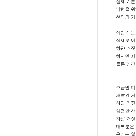
실제로 분
남편을 위
선의의 거
이런 예는
실제로 이
하얀 거짓
하지만 죄
물론 인간
조금만 더
새빨간 거
하얀 거짓
엄연한 사
하얀 거짓
대부분은 
우리는 일