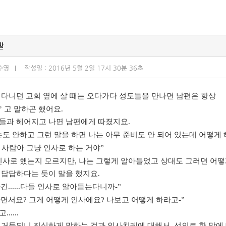
말
수영
작성일 : 2016년 5월 2일 17시 30분 36초
 다니던 교회 옆에 살 때는 오다가다 성도들을 만나면 남편은 항상
’
고 말하곤 했어요
.
들과 헤어지고 나면 남편에게 따졌지요
.
논도 안하고 그런 말을 하면 나는 아무 준비도 안 되어 있는데 어떻게
 사람아 그냥 인사로 하는 거야
”
인사로 했는지 모르지만
,
나는 그렇게 알아들었고 상대도 그러면 어떻
 답답하다는 듯이 말을 했지요
.
하긴
......
다들 인사로 알아듣는다니까
-”
라면서요
?
그게 어떻게 인사에요
?
나보고 어떻게 하라고
-”
고
......
 거듭되니 진실하게 말하는 것과 인사치레에 대해서
,
선의로 한 말에