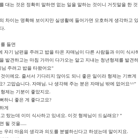
를 대는 것은 정확히 말하면 없는 일을 말하는 것이니 거짓말을 한 
의 차이는 명확해 보이지만 실생활에 들어가면 모호하게 생각하고 
다
.
예를 들면
 자기 남편을 주려고 밥을 타온 자매님이 다른 사람들과 이미 식사
을 발견하고는 마침 가까이 다가오는 알고 지내는 청년형제를 발견
제님 주려고 밥을 타왔어요
”
 것이에요
.
줄서서 기다리지 않아도 되니 좋은 일이라 형제는 기쁘게
요
?
고맙습니다
.
자매님
.
나 생각해 주는 분은 자매님 밖에 없어요
^^”
 형제는 기분이 좋았지요
.
뻐하니 좋은 게 좋다고요
?
직하게
고 탔는데 이미 식사하고 있네요
.
이것 형제님이 드실래요
? ”
면 될 것을
.....
 우리 마음의 생각과 의도를 분별하신다고 하셨는데 말이지요
.