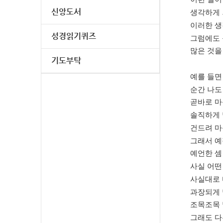
신앙도서
생각하게
이러한 생
성경읽기퀴즈
그럼에도 
많은 것을
기도부탁
예를 들면
순간 나도
곧바로 
솔직하게 
건드려 
그래서 예
예언한 셈
사실 어떤
사실대로 
과장되게 
조목조목 
그래도 다