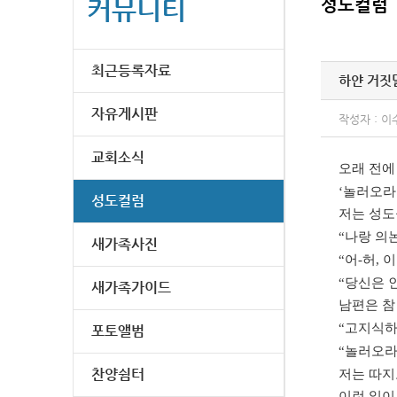
커뮤니티
성도컬럼
최근등록자료
하얀 거짓
자유게시판
작성자 : 이
교회소식
오래 전에
‘
놀러오라
성도컬럼
저는 성도
“
나랑 의
새가족사진
“
어
-
허
,
이
“
당신은 
새가족가이드
남편은 참
“
고지식
포토앨범
“
놀러오
찬양쉼터
저는 따지
이런 일이