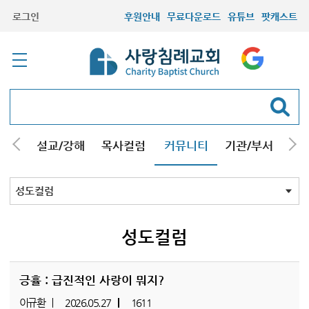
로그인
후원안내
무료다운로드
유튜브
팟캐스트
안내
설교/강해
목사컬럼
커뮤니티
기관/부서
선교
최근등록자료
자유게시판
교회소식
성도컬럼
새가족사진
새가족가이드
포토앨범
찬양쉼터
신앙도서
성경읽기퀴즈
기도부탁
성도컬럼
긍휼 : 급진적인 사랑이 뭐지?
이규환
2026.05.27
1611