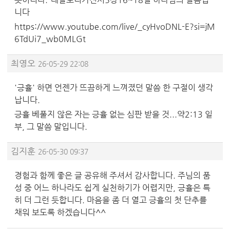
니다
https://www.youtube.com/live/_cyHvoDNL-E?si=jM
6TdUi7_wb0MLGt
최영오
26-05-29 22:08
'긍휼' 하면 언젠가 뜨끔하게 느껴졌던 말씀 한 구절이 생각
납니다.
긍휼 베풀지 않은 자는 긍휼 없는 심판 받을 것...약2:13 일
부, 그 말씀 말입니다.
김지훈
26-05-30 09:37
경험과 함께 좋은 글 공유해 주셔서 감사합니다. 주님의 품
성 중 어느 하나라도 쉽게 실천하기가 어렵지만, 긍휼은 특
히 더 그런 듯합니다. 마음을 좀 더 열고 긍휼의 첫 단추를
채워 보도록 하겠습니다^^