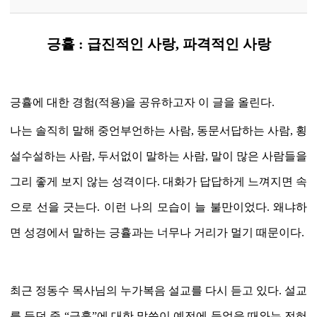
긍휼 : 급진적인 사랑, 파격적인 사랑
긍휼에 대한 경험
(
적용
)
을 공유하고자 이 글을 올린다
.
나는 솔직히 말해 중언부언하는 사람
,
동문서답하는 사람
,
횡
설수설하는 사람
,
두서없이 말하는 사람
, 말이 많은
사람들을
그리 좋게 보지 않는 성격이다
.
대화가 답답하게 느껴지면 속
으로 선을 긋는다
.
이런 나의 모습이 늘 불만이었다
.
왜냐하
면 성경에서 말하는 긍휼과는 너무나 거리가 멀기 때문이다
.
최근 정동수 목사님의 누가복음 설교를 다시 듣고 있다
.
설교
를 듣던 중
“
긍휼
”
에 대한 말씀이 예전에 들었을 때와는 전혀