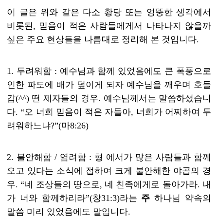
이 글은 위와 같은 다소 황당 또는 엉뚱한 생각에서
비롯된
,
믿음이 적은 사람들에게서 나타나지 않을까
싶은 주요 현상들을 나름대로 정리해 본 것입니다
.
1.
두려워함
:
예수님과 함께 있었음에도 큰 폭풍으로
인한 파도에 배가 덮이게 되자 예수님을 깨우며 호들
갑
(^^)
떤 제자들의 경우
.
예수님께서는 말씀하셨습니
다
. “
오 너희 믿음이 적은 자들아
,
너희가 어찌하여 두
려워하느냐
?”(
마
8:26)
2.
불안해함
/
염려함
:
형 에서가 많은 사람들과 함께
오고 있다는 소식에 접하여 크게 불안해한 야곱의 경
우
. “
네 조상들의 땅으로
,
네 친족에게로 돌아가라
.
내
가 너와 함께하리라
”(
창
31:3)
라는
주
하나님 약속의
말씀 미리 있었음에도 말입니다
.