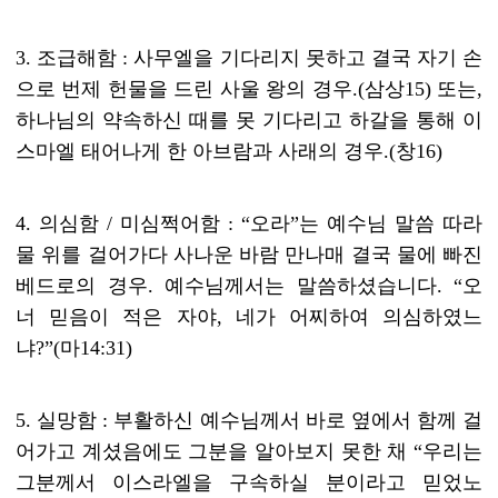
3.
조급해함
:
사무엘을 기다리지 못하고 결국 자기 손
으로 번제 헌물을 드린 사울 왕의 경우
.(
삼상
15)
또는
,
하나님의 약속하신 때를 못 기다리고 하갈을 통해 이
스마엘 태어나게 한 아브람과 사래의 경우
.(
창
16)
4.
의심함
/
미심쩍어함
: “
오라
”
는 예수님 말씀 따라
물 위를 걸어가다 사나운 바람 만나매 결국 물에 빠진
베드로의 경우
.
예수님께서는 말씀하셨습니다
. “
오
너 믿음이 적은 자야
,
네가 어찌하여 의심하였느
냐
?”(
마
14:31)
5.
실망함
:
부활하신 예수님께서 바로 옆에서 함께 걸
어가고 계셨음에도 그분을 알아보지 못한 채
“
우리는
그분께서 이스라엘을 구속하실 분이라고 믿었노