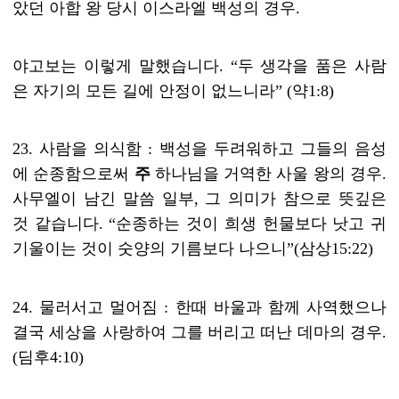
았던 아합 왕 당시 이스라엘 백성의 경우
.
야고보는 이렇게 말했습니다
. “
두 생각을 품은 사람
은 자기의 모든 길에 안정이 없느니라
” (
약
1:8)
23.
사람을 의식함
:
백성을 두려워하고 그들의 음성
에 순종함으로써
주
하나님을 거역한 사울 왕의 경우
.
사무엘이 남긴 말씀 일부
,
그 의미가 참으로 뜻깊은
것 같습니다
. “
순종하는 것이 희생 헌물보다 낫고 귀
기울이는 것이 숫양의 기름보다 나으니
”(
삼상
15:22)
24.
물러서고 멀어짐
:
한때 바울과 함께 사역했으나
결국 세상을 사랑하여 그를 버리고 떠난 데마의 경우
.
(
딤후
4:10)