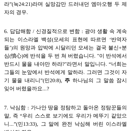
라
”(
눅
24:21)
라며 실망감만 드러내던 엠마오행 두 제
자의 경우
.
6.
답답해함
/
신경질적으로 변함
:
광야 생활 속 계속
되는 이스라엘 백성
(
모세의 표현에 따르면
‘
반역자
들
’)
의 원망과 압박에 시달리던 모세는 결국 불신+분
심
(
憤心
)
에 반석을 두 번 쳐 버렸습니다. "이 반석에서
반드시 물을 내야만 하랴?"라면서 말입니다.
“
너희는
그들의 눈앞에서 반석에게 말하라. 그러면 그것이 자
기 물을 내리니
”(
민
20:8),
주
하나님의 그 말씀 잠시
잊어 버렸을까요
...?
7.
낙심함
:
가나안 땅을 정탐하고 돌아온 정탐꾼들의
말
,
즉
“
우리 스스로 보기에도 우리가 메뚜기 같았으
니
...”(
민
13:33),
그 말에 완전 낙심해 버린 이스라엘