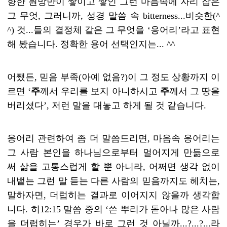
향한 원망만이 쌓이고 쌓인 그런 마음속에 자리 잡은
그 무엇
,
그러니까
,
성경 말씀 속
bitterness...
비슷한
(^
^)
것
...
들의 결정체 같은 그 무엇을
‘
응어리
’
라고 표현
해 봤습니다
.
정확한 용어 선택인지는
... ^^
어쨌든
,
믿음 부족
(
아예 없음
?)
이 그 정도 상황까지 이
르면
‘
주
께서 우리를 보지 아니하시고
주
께서 그 땅을
버리셨다
’,
저런 말을 대놓고 하게 될 것 같습니다
.
응어리 관련하여 좀 더 말씀드리면
,
마음속 응어리는
그 사람 본인을 하나님으로부터 멀어지게 만듦으로
써 삶을 고통스럽게 할 뿐 아니라
,
어쩌면 생각 없이
내뱉는 그런 말 듣는 다른 사람의 믿음까지도 헤치는
,
말하자면
,
더럽히는 결과로 이어지지 않을까 생각합
니다
.
히
12:15
말씀 중의
‘
쓴 뿌리가 돋아나 많은 사람
을 더럽히는
’
경우가 바로 그런 것 아닐까
...?...?...
라