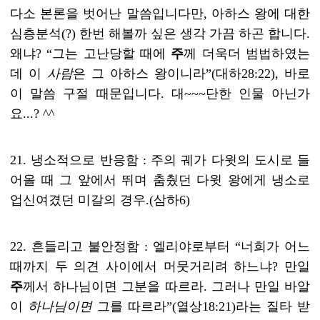
다소 본론을 벗어난 말씀입니다만
,
아하스 왕에 대한
심층분석
(?)
한번 해볼까 싶은 생각 가끔 하곤 합니다
.
왜냐
? “
그는 고난당할 때에
주
께 더욱더 범법하였는
데 이
사람
은 그 아하스 왕이니라
”(
대하
28:22),
바로
이 말씀 구절 때문입니다
.
대
~~~
단한 인물 아닌가
요
...? ^^
21.
냉소적으로 반응함
:
주의 궤가 다윗의 도시로 들
어올 때 그 앞에서 뛰며 춤췄던 다윗 왕에게 냉소로
업신여겼던 미갈의 경우
.(
삼하
6)
22.
흔들리고 불안정함
: 엘리
야로부터
“
너희가 어느
때까지 두 의견 사이에서 머뭇거리려 하느냐
?
만일
주
께서 하나님이면 그분을 따르라
.
그러나 만일 바알
이
하나님이면
그를 따르라
”(
열상
18:21)
라는 질타 받