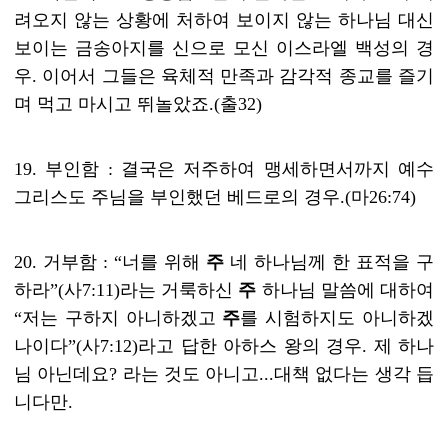
려오지 않는 상황에 처하여 보이지 않는 하나님 대신
보이는 금송아지를 신으로 모신 이스라엘 백성의 경
우
.
이어서 그들은 육체적 만족과 감각적 종교를 즐기
며 먹고 마시고 뛰놀았죠
.(
출
32)
19.
부인함
:
결국은 저주하여 맹세하면서까지 예수
그리스도 주님을 부인했던 베드로의 경우
.(
마
26:74)
20.
거부함
: “
너를 위해
주
네 하나님께 한 표적을 구
하라
”(
사
7:11)라는
거룩하신
주
하나님 말씀에 대하여
“
저는 구하지 아니하겠고
주
를 시험하지도 아니하겠
나이다
”(
사
7:12)
라고 답한 아하스 왕의 경우
.
제 하나
님 아닌데요
?
라는 것도 아니고
...
대책 없다는 생각 듭
니다만
.