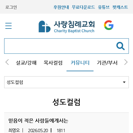
로그인
후원안내
무료다운로드
유튜브
팟캐스트
안내
설교/강해
목사컬럼
커뮤니티
기관/부서
선교
최근등록자료
자유게시판
교회소식
성도컬럼
새가족사진
새가족가이드
포토앨범
찬양쉼터
신앙도서
성경읽기퀴즈
기도부탁
성도컬럼
믿음이 적은 사람들에게서는
최영오
2026.05.20
1811