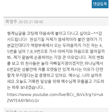
댓글등록
목영주
26-05-21 08:40
형제님글을 코팅해 마음속에 붙이고 다니고 싶어요~^^감
사드립니다! 천성기질 자체가 염세적이라 불안 염려가 기
본값인데다가 역량부족에서 오는 두려움까지 가진 저는 4,
5번을 넘어 7,8,9번으로 가서-아버지와 마음으로 멀어질까
봐..제가 말씀에 순종하려는 가장 큰 이유입니다. 저의 변화
를 보고 위 천사들은 놀라 자빠질지경이겠지만,하나님께서
6번같은 상황안에 저를 오랫동안 있게 하시는 이유가-단련
할게 무지많다는걸 증명하고 있어요. 예수님..나라 살려주
세요.오늘도 거룩한 일상을 위해 예수님께 무릎꿇고 기도하
는 하루 보내겠습니다..
https://www.youtube.com/live/BCc_IbVx3rg?si=uk
ZWTE4AYlkhrLGr