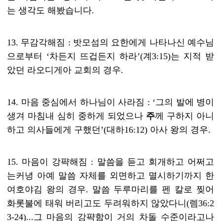
는 생각도 해봤습니다
.
13.
무감각해짐
:
밧모섬의 요한에게 나타나신 예수님
으로부터
‘
차든지 뜨겁든지 하라
’(
계
3:15)
는 지적 받
았던 라오디게아 교회의 경우
.
14.
마음 중심에서 하나님이 사라짐
: ‘
그의 발에 병이
생겨 마침내 심히 중하게 되었으나
주
께 구하지 아니
하고 의사들에게 구했던
’(
대하
16:12)
아사 왕의 경우
.
15.
마음이 강퍅해짐
:
말씀을 듣고 회개하고 어쩌고
는커녕 아예 말씀 자체를 외면하고 멸시하기까지 한
여호야김 왕의 경우
.
말씀 두루마리를 펜 칼로 찢어
화롯불에 태워 버리고도 두려워하지 않았다니
(
렘
36:2
3-24)...
그 마음의 강퍅함이 거의 차돌 수준이라고나