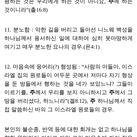
평하는 것은 우리에게 하는 것이 아니요
,
주
께 하는
것이니라
”(
출
16:8)
11.
분노함
:
악한 길을 버리고 돌아선 니느웨 백성을
하나님께서 용서하신 일에 대하여 심히 못마땅하게
여기고 매우 분노한 요나의 경우
.(
욘
4:1)
12.
마음속에 응어리
(?)
형성됨
: “
사람의 아들아
,
이스
라엘 집의 원로들이 어두운 곳에서 저마다 자기 형상
을 둔 방들에서 행하는 것을 네가 보았느냐
?
그들이
이르기를
,
주
께서 우리를 보지 아니하시고
주
께서 그
땅을 버리셨다
,
하느니라
”(
겔
8:12),
주
하나님께서 직
접 말씀하신 바의 그 이스라엘 원로들의 경우
.
본인의 불순종
,
반역 등에 대한 회개는 없고 하나님을