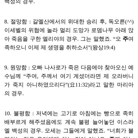
백성의 경우
.
8.
절망함
:
갈멜산에서의 위대한 승리 후, 독오른
(^^)
이세벨의 위협에 놀라 멀리 도망가 로뎀나무 아래 앉
아 죽음을 구한 엘리야의 경우
.
그는 말했죠
. “
오
주
여
족하오니 이제 제 생명을 취하소서
”(
왕상
19:4)
9.
원망함
:
오빠 나사로가 죽은 다음에야 찾아오신 예
수님께
“
주여
,
주께서 여기 계셨더라면 제 오라버니
가 죽지 아니하였으리다
”(
요
11:32)
라고 말한 마리아
의 경우
.
10.
불평함
:
저녁에는 고기로 아침에는 빵으로 족히
배부르게 해주셨음에도 계속 불평 늘어놓던 이스라
엘 백성의 경우
.
모세는 그들에게 말했죠
. “
너희가 불