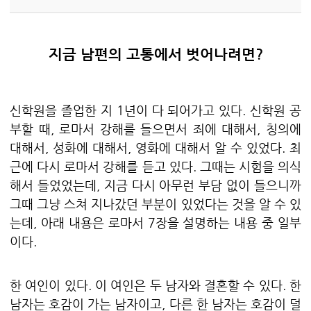
지금 남편의 고통에서 벗어나려면
?
신학원을 졸업한 지
1
년이 다 되어가고 있다
.
신학원 공
부할 때
,
로마서 강해를 들으면서 죄에 대해서
,
칭의에
대해서
,
성화에 대해서
,
영화에 대해서 알 수 있었다
.
최
근에 다시 로마서 강해를 듣고 있다
.
그때는 시험을 의식
해서 들었었는데
,
지금 다시 아무런 부담 없이 들으니까
그때 그냥 스쳐 지나갔던 부분이 있었다는 것을 알 수 있
는데, 아래 내용은 로마서
7
장을 설명하는 내용 중 일부
이다
.
한 여인이 있다
.
이 여인은 두 남자와 결혼할 수 있다
.
한
남자는 호감이 가는 남자이고
,
다른 한 남자는 호감이 덜