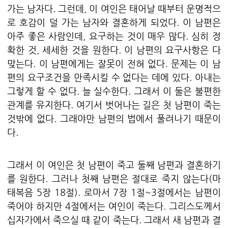
가는 남자다
.
그런데
,
이 여인은 태어날 때부터 운명적으
로 호감이 덜 가는 남자와 결혼하게 되었다
.
이 남편은
아주 좋은 사람인데
,
요구하는 것이 매우 많다
.
심히 정
확한 것
,
세세한 것을 원한다
.
이 남편의 요구사항은 다
맞는다
.
이 남편에게는 잘못이 전혀 없다
.
문제는 이 남
편의 요구조건을 만족시킬 수 없다는 데에 있다
.
아내는
그렇게 할 수 없다
.
늘 실수한다
.
그래서 이 둘은 불편한
관계를 유지한다
.
여기서 벗어나는 길은 첫 남편이 죽는
것밖에 없다
.
그래야만 남편의 법에서 풀려나기 때문이
다
.
그래서 이 여인은 첫 남편이 죽고 둘째 남편과 결혼하기
를 원한다
.
그러나 첫째 남편은 절대로 죽지 않는다
(
마
태복음
5
장
18
절
).
로마서
7
장
1
절
~3
절에서는 남편이
죽어야 하지만
4
절에서는 여인이 죽는다
.
그리스도께서
십자가에서 죽으실 때 같이 죽는다
.
그래서 새 남편과 결