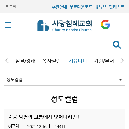
로그인
후원안내
무료다운로드
유튜브
팟캐스트
안내
설교/강해
목사컬럼
커뮤니티
기관/부서
선교
최근등록자료
자유게시판
교회소식
성도컬럼
새가족사진
새가족가이드
포토앨범
찬양쉼터
신앙도서
성경읽기퀴즈
기도부탁
성도컬럼
지금 남편의 고통에서 벗어나려면?
이규환
2021.12.16
14311