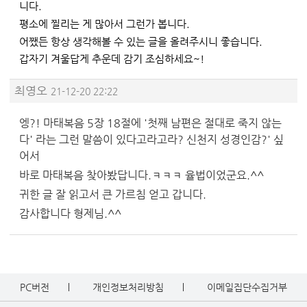
니다.
평소에 찔리는 게 많아서 그런가 봅니다.
어쨌든 항상 생각해볼 수 있는 글을 올려주시니 좋습니다.
갑자기 겨울답게 추운데 감기 조심하세요~!
최영오
21-12-20 22:22
엥?! 마태복음 5장 18절에 '첫째 남편은 절대로 죽지 않는
다' 라는 그런 말씀이 있다고라고라? 신천지 성경인감?' 싶
어서
바로 마태복음 찾아봤답니다.ㅋㅋㅋ 율법이었군요.^^
귀한 글 잘 읽고서 큰 가르침 얻고 갑니다.
감사합니다 형제님.^^
PC버전
개인정보처리방침
이메일집단수집거부