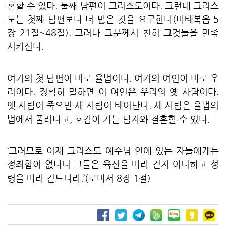
혼할 수 있다
.
둘째 남편이 그리스도이다
.
그런데 그리스
도는 첫째 남편보다 더 많은 것을 요구한다
(
마태복음
5
장
21
절
~48
절
).
그러나 그분께서 친히 그것들을 만족
시키신다
.
여기의 첫 남편이 바로 율법이다
.
여기의 여인이 바로 우
리이다
.
정확히 말하면 이 여인은 우리의 옛 사람이다
.
옛 사람이 죽으면 새 사람이 태어난다
.
새 사람은 율법의
법에서 풀려나고
,
호감이 가는 남자와 결혼할 수 있다
.
‘
그러므로 이제 그리스도 예수님 안에 있는 자들에게는
정죄함이 없나니 그들은 육신을 따라 걷지 아니하고 성
령을 따라 걷느니라
.’(
로마서
8
장
1
절
)