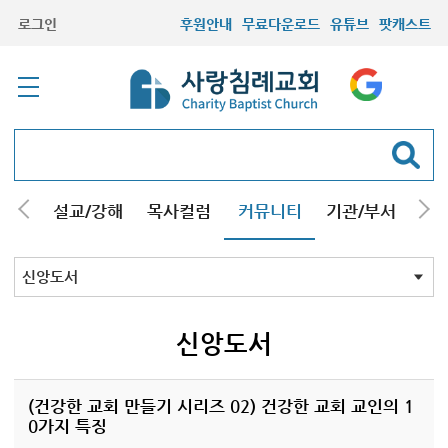
로그인
후원안내
무료다운로드
유튜브
팟캐스트
안내
설교/강해
목사컬럼
커뮤니티
기관/부서
선교
최근등록자료
자유게시판
교회소식
성도컬럼
새가족사진
새가족가이드
포토앨범
찬양쉼터
신앙도서
성경읽기퀴즈
기도부탁
신앙도서
(건강한 교회 만들기 시리즈 02) 건강한 교회 교인의 1
0가지 특징