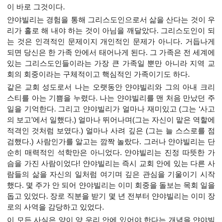
이 바로 그것이다.
얀야빌리는 경험을 통해 그리스도인으로서 삶을 산다는 것이 우
리가 홀로 해 내야 하는 것이 아님을 깨달았다. 그리스도인이 되
는 것은 인격적인 문제이지 개인적인 문제가 아니다. 거듭나게
되면 당신은 한 가족 안에서 태어나게 된다. 그 가족은 전 세계에
있는 그리스도인들이라는 가장 큰 가족일 뿐만 아니라 지역 교
회의 회중이라는 구체적이고 핵심적인 가족이기도 하다.
같은 교회 성도로서 나는 오랫동안 얀야빌리와 그의 아내 크리
스티를 아는 기쁨을 누렸다. 나는 얀야빌리를 맨 처음 만났던 주
일을 기억한다. 그리고 얀야빌리가 얼마나 재미있고 (그는 ‘사고
의 보고’에서 일했다.) 얼마나 뛰어나며(그는 자신이 맡은 역할에
적격인 것처럼 보였다.) 얼마나 사려 깊은 (그는 늘 스스로를 점
검했다.) 사람인가를 알고는 깜짝 놀랐다. 그러나 얀야빌리는 단
순히 매력적인 석학만은 아니었다. 얀야빌리는 진정 따뜻한 가
슴을 가진 사람이었다! 얀야빌리는 즉시 교회 안에 있는 다른 사
람들의 삶을 자신의 일처럼 여기며 깊은 관심을 기울이기 시작
했다. 몇 주가 안 되어 얀야빌리는 이미 회중을 돌보는 목회 일을
돕고 있었다. 장로 직분을 받기 몇 년 전부터 얀야빌리는 이미 장
로의 사역을 감당하고 있었다.
이 모든 사실은 양이 양 우리 안에 있어야 한다는 개념을 얀야빌