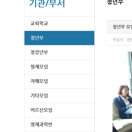
기관/부서
청년부
교회학교
청년부 모
청년부
작성자 : 관
청장년부
형제모임
자매모임
기타모임
어르신모임
영재과학반