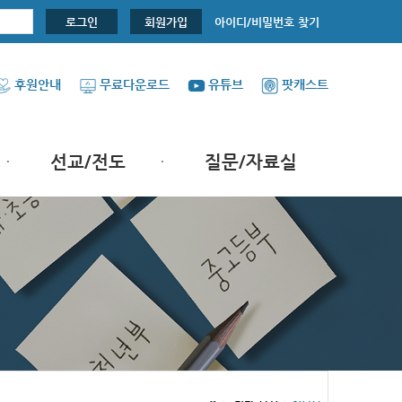
아이디/비밀번호 찾기
로그인
회원가입
후원안내
무료다운로드
유튜브
팟캐스트
선교/전도
질문/자료실