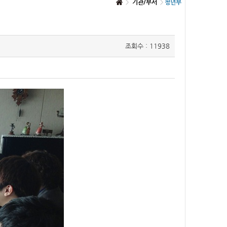
기관/부서
청년부
조회수 : 11938