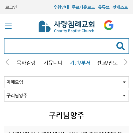
로그인
후원안내
무료다운로드
유튜브
팟캐스트
/강해
목사컬럼
커뮤니티
기관/부서
선교/전도
질문
교회학교
청년부
청장년부
형제모임
자매모임
기타모임
어르신모임
영재과학반
신학원
자매모임 전체
교회
구리남양주
일산
구리남양주