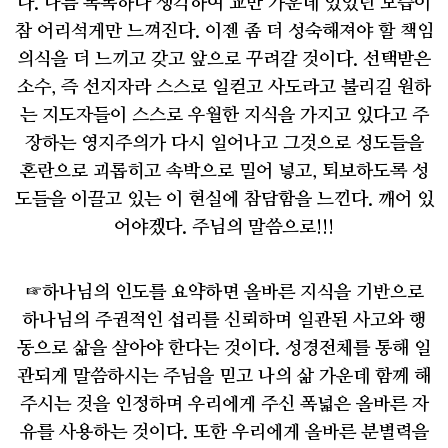
다
.
나름 똑똑하다 생각하여 교만 가운데 있었던 모습이
참 어리석게만 느껴진다
.
이젠 좀 더 성숙해져야 할 책임
의식을 더 느끼고 갖고 앞으로 꾸려갈 것이다
.
선택받은
소수
,
즉 선지자라 스스로 일컫고 사도라고 불리길 원하
는 지도자들이 스스로 우월한 지식을 가지고 있다고 주
장하는 영지주의가 다시 일어나고 그것으로 성도들을
혼란으로 괴롭히고 속박으로 밀어 넣고
,
퇴보하도록 성
도들을 이끌고 있는 이 현실에 참담함을 느낀다
.
깨어 있
어야겠다
.
주님의 말씀으로
!!!
☞
하나님의 인도를 요약하면 올바른 지식을 기반으로
하나님의 주권적인 섭리를 신뢰하며 일관된 사고와 행
동으로 삶을 살아야 한다는 것이다
.
성경전체를 통해 일
관되게 말씀하시는 주님을 믿고 나의 삶 가운데 함께 해
주시는 것을 인정하며 우리에게 주신 폭넓은 올바른 자
유를 사용하는 것이다
.
또한 우리에게 올바른 분별력을