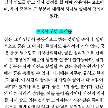
님의 인도를 받고 의사 결정을 할 때에 작용하는 요소이
며
,
우리 모두는 그 부분에 대해서 하나님 앞에서 책임이
있다
.
☞
꿈에 관한 스캔들
꿈은 그저 인간이 공통적으로 하는 경험일 뿐이다
.
일반
적으로 꿈은 그 어떠한 현실과도 유사성이 거의 없다
.
꿈
은 종종 별스럽고 기상천외하다
.
꿈은 심리적으로 신비
로운 형상이기 때문에 냉철한 설명이 불가능하다
.
심지
어 꿈꾸는 사람 자신도 분별할 수 없는 수많은 원인에 의
해서 꿈은 촉발될 수 있다
.
거기에는 아무런 규칙도 한계
도 없다
.
이 사람의 꿈이나 저 사람의 꿈이나 다 똑같이
의미가 있거나 혹은 없다
.
꿈은 그저 꿈일 뿐이다
!
인간
의 다른 심리적 경험들
,
예를 들어 육감이나 자신의 역사
를 다시 살고 있는 것처럼 느껴지는 기시감 같은 특이한
기분과 별반 다르지 않다
.
하나님은 주권적이시기 때문