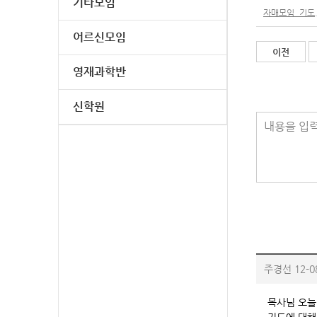
기타모임
자매모임_기도.
어르신모임
이전
영재과학반
신학원
내용을 입력
주경선
12-0
목사님 오늘
기도에 대해