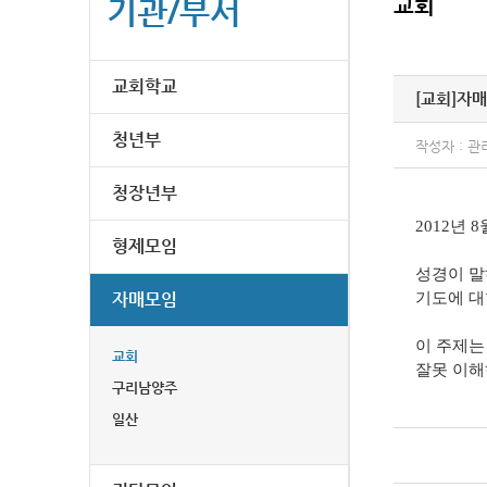
기관/부서
교회
교회학교
[교회]
자매
청년부
작성자 : 관
청장년부
2012년
형제모임
성경이 말
자매모임
기도에 대
이 주제는
교회
잘못 이해
구리남양주
일산