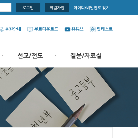
아이디/비밀번호 찾기
로그인
회원가입
후원안내
무료다운로드
유튜브
팟캐스트
선교/전도
질문/자료실