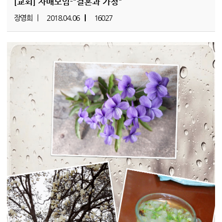
[교회]
자매모임-"결혼과 가정"
장영희
2018.04.06
16027