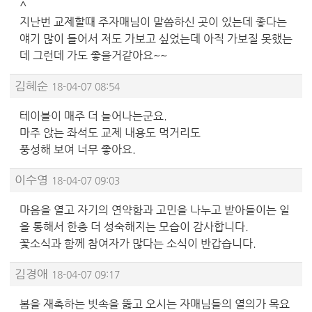
^
지난번 교제할때 주자매님이 말씀하신 곳이 있는데 좋다는
얘기 많이 들어서 저도 가보고 싶었는데 아직 가보질 못했는
데 그런데 가도 좋을거같아요~~
김혜순
18-04-07 08:54
테이블이 매주 더 늘어나는군요.
마주 앉는 좌석도 교제 내용도 먹거리도
풍성해 보여 너무 좋아요.
이수영
18-04-07 09:03
마음을 열고 자기의 연약함과 고민을 나누고 받아들이는 일
을 통해서 한층 더 성숙해지는 모습이 감사합니다.
꽃소식과 함께 참여자가 많다는 소식이 반갑습니다.
김경애
18-04-07 09:17
봄을 재촉하는 빗속을 뚫고 오시는 자매님들의 열의가 목요