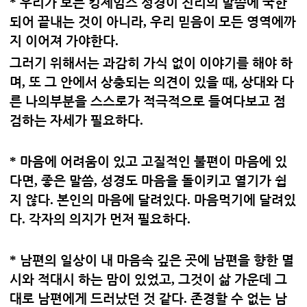
*
우리가 보는 킹제임스 성경이 진리의 말씀에 국한
되어 끝내는 것이 아니라
,
우리 믿음이 모든 영역에까
지 이어져 가야한다
.
그러기 위해서는 과감히 가식 없이 이야기를 해야 하
며
,
또 그 안에서 상충되는 의견이 있을 때
,
상대와 다
른 나의부분을 스스로가 적극적으로 들여다보고 점
검하는 자세가 필요하다
.
*
마음에 어려움이 있고 고질적인 불편이 마음에 있
다면
,
좋은 말씀
,
성경도 마음을 돌이키고 열기가 쉽
지 않다
.
본인의 마음에 달려있다
.
마음먹기에 달려있
다
.
각자의 의지가 먼저 필요하다
.
*
남편의 일상이 내 마음속 깊은 곳에 남편을 향한 멸
시와 적대시 하는 맘이 있었고
,
그것이 삶 가운데 그
대로 남편에게 드러났던 것 같다
.
존경할 수 없는 남