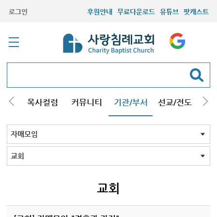
로그인
후원안내
무료다운로드
유튜브
팟캐스트
/강해
목사컬럼
커뮤니티
기관/부서
선교/전도
질문
교회학교
청년부
청장년부
형제모임
자매모임
기타모임
어르신모임
영재과학반
신학원
자매모임 전체
교회
구리남양주
일산
교회