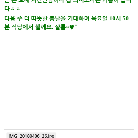
다
ㅎㅎ
다음 주 더 따뜻한 봄날을 기대하며 목요일
10
시
50
분 식당에서 뵐께요
.
샬롬
~
♥˝
IMG_20180406_26.jpg