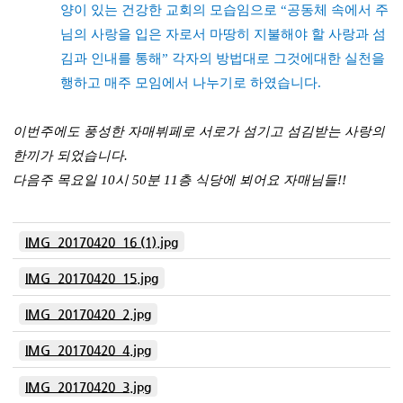
양이 있는 건강한 교회의 모습임으로
“
공동체 속에서 주
님의 사랑을 입은 자로서 마땅히 지불해야 할 사랑과 섬
김과 인내를 통해
”
각자의 방법대로 그것에대한 실천을
행하고 매주 모임에서 나누기로 하였습니다
.
이번주에도 풍성한 자매뷔페로 서로가 섬기고 섬김받는 사랑의
한끼가 되었습니다
.
다음주 목요일
10
시
50
분
11
층 식당에 뵈어요 자매님들
!!
IMG_20170420_16 (1).jpg
IMG_20170420_15.jpg
IMG_20170420_2.jpg
IMG_20170420_4.jpg
IMG_20170420_3.jpg