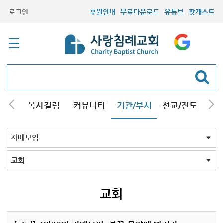
로그인
후원안내
무료다운로드
유튜브
팟캐스트
/강해
목사컬럼
커뮤니티
기관/부서
선교/전도
질문
교회학교
청년부
청장년부
형제모임
자매모임
기타모임
어르신모임
영재과학반
신학원
자매모임 전체
교회
구리남양주
일산
교회