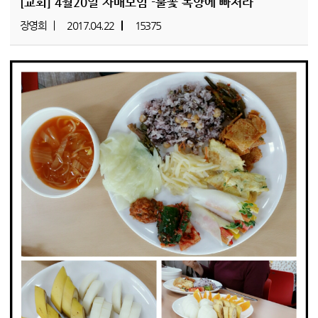
[교회]
4월20일 자매모임 -불꽃 목양에 빠져라
장영희
2017.04.22
15375