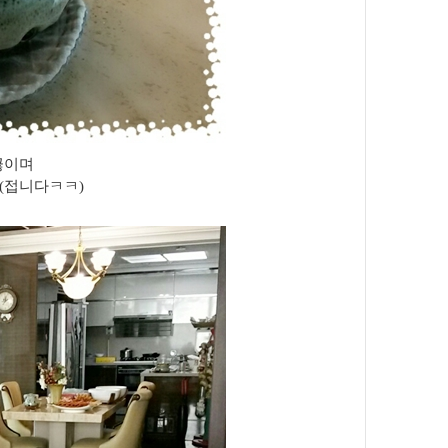
끓이며
(접니다ㅋㅋ)