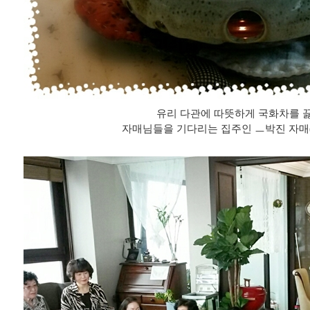
유리 다관에 따뜻하게 국화차를 
자매님들을 기다리는 집주인 ㅡ박진 자매