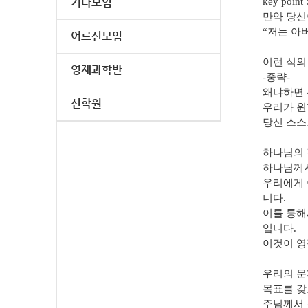
기타모임
key point 
만약 당신
“저는 아
어르신모임
이런 식의
영재과학반
-중략-
왜냐하면 
신학원
우리가 원
당신 스스
하나님의 
하나님께서
우리에게 
니다.
이를 통해
입니다.
이것이 영
우리의 문
목표를 갖
주님께서 