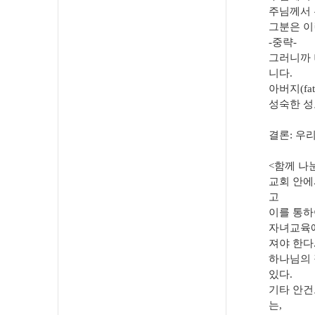
주님께서 
그분은 이
-중략-
그러니까 
니다.
아버지(f
성숙한 성
결론: 우
<함께 나
교회 안에
고
이를 통하
자녀교육에
져야 한다
하나님의 
있다.
기타 안건
는,