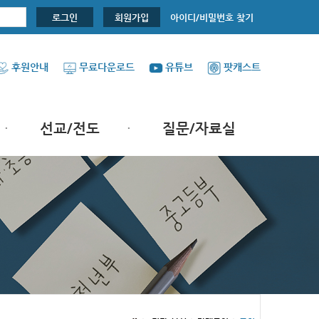
아이디/비밀번호 찾기
로그인
회원가입
후원안내
무료다운로드
유튜브
팟캐스트
선교/전도
질문/자료실