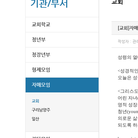
기관/부서
교회
교회학교
[교회]
자매
청년부
작성자 : 관
청장년부
성령의 열
형제모임
<성경적인
오늘은 성
자매모임
<그리스도
어린 자녀(
교회
영적 성장
구리남양주
청년(yo
의로운 삶
일산
되도록 하