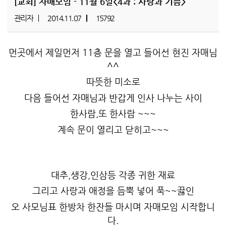
[교회]
자매모임 - 11월 6일<4과 : 사랑과 기쁨>
관리자
2014.11.07
15792
먼곳에서 제일먼저 11층 문을 열고 들어선 현진 자매님
^^
따뜻한 미소로
다음 들어선 자매님과 반갑게 인사 나누는 사이
한사람,또 한사람 ~~~
계속 문이 열리고 닫히고~~~
대추,생강,인삼등 각종 귀한 재료
그리고 사랑과 애정을 듬뿍 넣어 푹~~끓인
오 사모님표 한방차 한잔들 마시며 자매모임 시작합니
다.