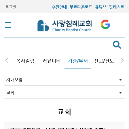
로그인
후원안내
무료다운로드
유튜브
팟캐스트
/강해
목사컬럼
커뮤니티
기관/부서
선교/전도
질문
교회학교
청년부
청장년부
형제모임
자매모임
기타모임
어르신모임
영재과학반
신학원
자매모임 전체
교회
구리남양주
일산
교회