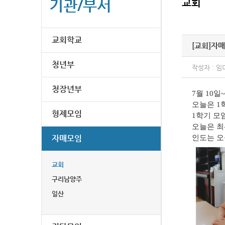
기관/부서
교회
교회학교
[교회]
자매
청년부
작성자 : 임
청장년부
7월 10일
오늘은 1
형제모임
1학기 모
오늘은 
자매모임
인도는 오
교회
구리남양주
일산