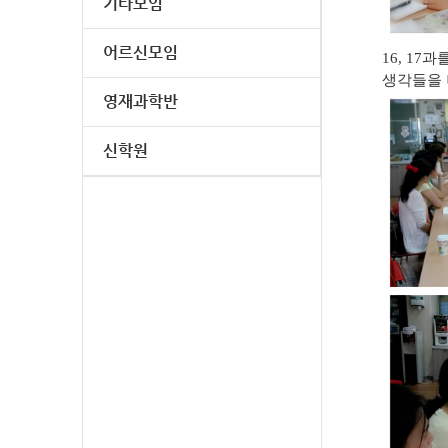
기타모임
어르신모임
16, 1
생각들을 
영재과학반
신학원