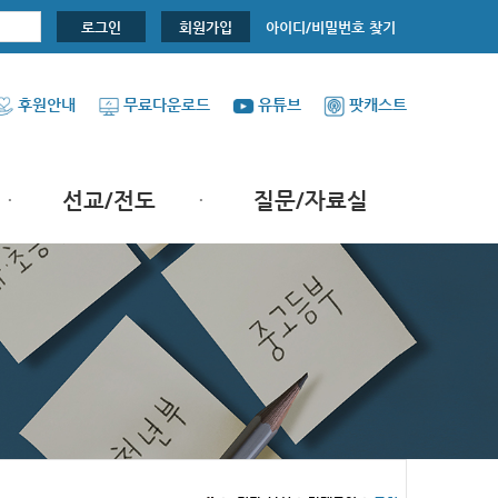
아이디/비밀번호 찾기
로그인
회원가입
후원안내
무료다운로드
유튜브
팟캐스트
선교/전도
질문/자료실