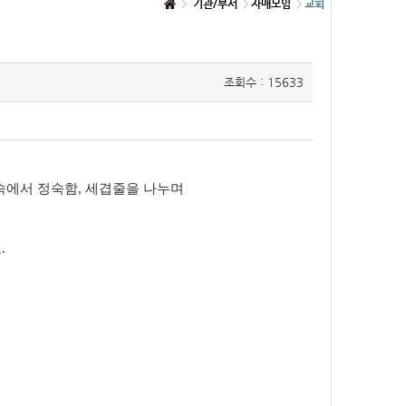
기관/부서
자매모임
교회
조회수 : 15633
상 속에서 정숙함, 세겹줄을 나누며
.