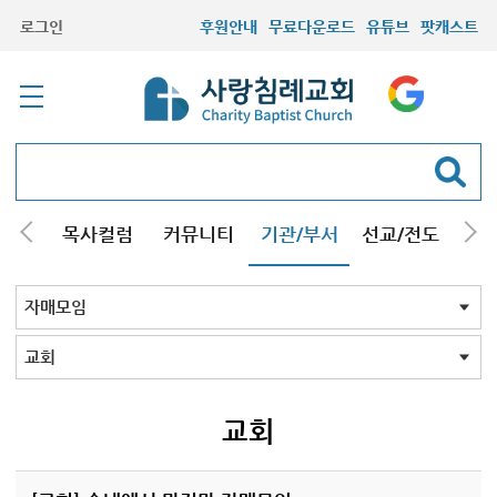
로그인
후원안내
무료다운로드
유튜브
팟캐스트
/강해
목사컬럼
커뮤니티
기관/부서
선교/전도
질문
교회학교
청년부
청장년부
형제모임
자매모임
기타모임
어르신모임
영재과학반
신학원
자매모임 전체
교회
구리남양주
일산
교회