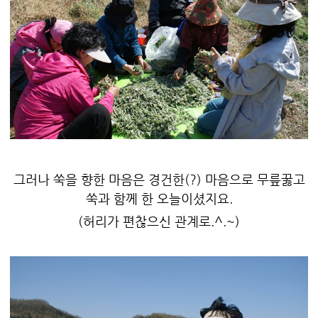
그러나 쑥을 향한 마음은 경건한(?) 마음으로 무릎꿇고
쑥과 함께 한 오늘이셨지요.
(허리가 편찮으신 관계로.^.~)