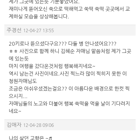
제가 그곳에 있는듯 기분좋았어요.
재미나게 뜯어오신 쑥으로 떡해먹고 쑥떡 쑥떡 곳곳에서 교
제하실 모습을 상상해봅니다.
주경선
12-04-27 13:55
20키로나 뜯으셨다구요??? 다들 병 안나셨어요???
ㅎㅎ 사진으로 함께 하니 김혜순 자매님 말씀처럼 제가 그곳
에 있는듯
마치 여행을 갔다온것처럼 행복해지네요~
역시 남는건 사진이네요.사진 찍느라 많이 찍히지 못한 이
청원자매님도
조금은 아쉬우셨겠는걸요?? 이 아름다운 배경으로 한컷 찍
으시지...
자매님들의 노고와 더불어 행복 쑥떡을 먹을 날이 기다려지
네요~
김애자
12-04-28 09:06
나의 살던 고향은 ~♬