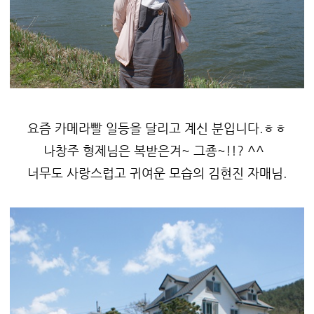
요즘 카메라빨 일등을 달리고 계신 분입니다.ㅎㅎ
나창주 형제님은 복받은겨~ 그죵~!!? ^^
너무도 사랑스럽고 귀여운 모습의 김현진 자매님.