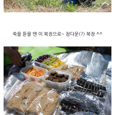
쑥을 뜯을 땐 이 복장으로~ 참다운(?) 복장 ^^