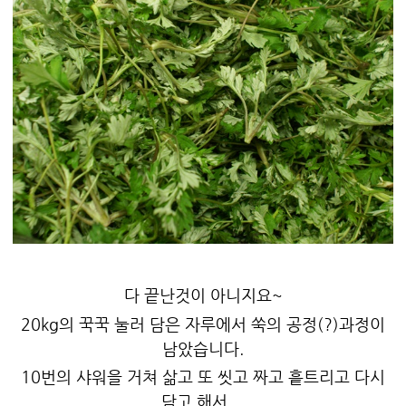
다 끝난것이 아니지요~
20kg의 꾹꾹 눌러 담은 자루에서 쑥의 공정(?)과정이
남았습니다.
10번의 샤워을 거쳐 삶고 또 씻고 짜고 흩트리고 다시
담고 해서....