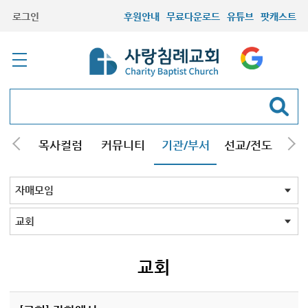
로그인
후원안내
무료다운로드
유튜브
팟캐스트
/강해
목사컬럼
커뮤니티
기관/부서
선교/전도
질문
교회학교
청년부
청장년부
형제모임
자매모임
기타모임
어르신모임
영재과학반
신학원
자매모임 전체
교회
구리남양주
일산
교회