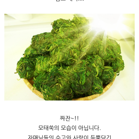
짜잔~!!
모태쑥의 모습이 아닙니다.
자매님들의 수고와 사랑이 듬뿍담긴.