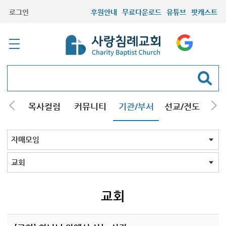
로그인
후원안내
무료다운로드
유튜브
팟캐스트
/강해
목사컬럼
커뮤니티
기관/부서
선교/전도
질문
교회학교
청년부
청장년부
형제모임
자매모임
기타모임
어르신모임
영재과학반
신학원
자매모임 전체
교회
구리남양주
일산
교회