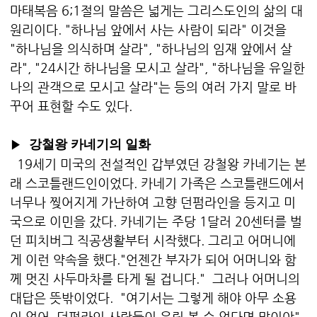
마태복음 6;1절의 말씀은 넓게는 그리스도인의 삶의 대
원리이다. "하나님 앞에서 사는 사람이 되라" 이것을
"하나님을 의식하며 살라", "하나님의 임재 앞에서 살
라", "24시간 하나님을 모시고 살라", "하나님을 유일한
나의 관객으로 모시고 살라"는 등의 여러 가지 말로 바
꾸어 표현할 수도 있다.
▶
강철왕 카네기의 일화
19세기 미국의 전설적인 갑부였던 강철왕 카네기는 본
래 스코틀랜드인이었다. 카네기 가족은 스코틀랜드에서
너무나 찢어지게 가난하여 고향 던펌라인을 등지고 미
국으로 이민을 갔다. 카네기는 주당 1달러 20센터를 벌
던 피치버그 직공생활부터 시작했다. 그리고 어머니에
게 이런 약속을 했다."언젠간 부자가 되어 어머니와 함
께 멋진 사두마차를 타게 될 겁니다." 그러나 어머니의
대답은 뜻밖이었다. "여기서는 그렇게 해야 아무 소용
이 없어. 던펌라인 사람들이 우릴 볼 수 없다면 말이야"