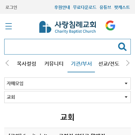
로그인
후원안내
무료다운로드
유튜브
팟캐스트
/강해
목사컬럼
커뮤니티
기관/부서
선교/전도
질문
교회학교
청년부
청장년부
형제모임
자매모임
기타모임
어르신모임
영재과학반
신학원
자매모임 전체
교회
구리남양주
일산
교회