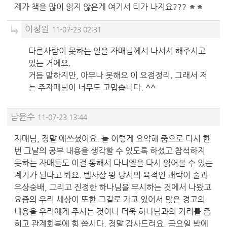
제가 책을 많이 읽지 않은게 여기서 티가 나지요??? ㅎㅎ
이청원
11-07-23 02:31
다른사람이 못하는 일을 자매님께서 나서서 해주시고
있는 거에요.
거듭 말하지만, 아무나 못해요 이 요점정리. 그래서 저
는 주자매님이 너무도 고맙습니다. ^^
남윤수
11-07-23 13:44
자매님, 정말 애쓰셨어요. 늘 이렇게 요약해 줌으로 다시 한
번 그날의 공부 내용을 생각할 수 있도록 하셨고 참석하지
못하는 자매들도 이걸 통해서 다니엘을 다시 읽어볼 수 있는
계기가 된다고 봐요. 벨사살 왕 당시의 육적인 쾌락이 술과
우상숭배, 그리고 진정한 하나님을 무시하는 것에서 나왔고
요즘의 우리 세상이 또한 그길로 가고 있어서 많은 경고의
내용을 우리에게 주시는 것이니 더욱 하나님과의 거리를 좁
히고 관계회복에 힘 씁시다. 정말 감사드려요. 금요일 밤에