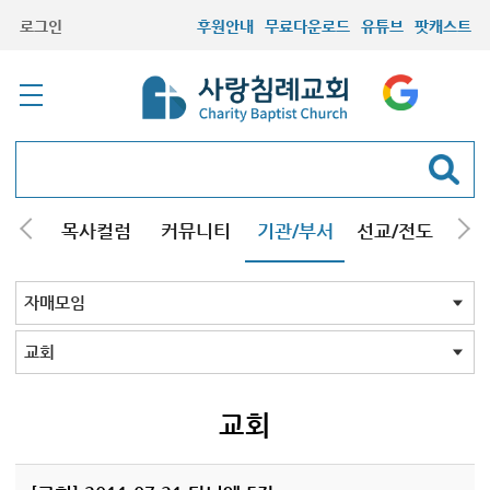
로그인
후원안내
무료다운로드
유튜브
팟캐스트
/강해
목사컬럼
커뮤니티
기관/부서
선교/전도
질문
교회학교
청년부
청장년부
형제모임
자매모임
기타모임
어르신모임
영재과학반
신학원
자매모임 전체
교회
구리남양주
일산
교회