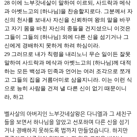
28 이에 느부갓네살이 말하여 이르되, 사드락과 메삭
과 아벳느고의 [하나님]을 찬송할지로다. 그분께서 자
신의 천사를 보내사 자신을 신뢰하며 왕의 말을 바꾸
고 자기 몸을 바친 자신의 종들을 건지셨으니 이것은
그들이 그들의 [하나님] 외에 다른 신을 섬기거나 그
신에게 경배하지 못하게 하려 하심이라.
29 그러므로 내가 칙령을 내리노니 무슨 일이든 잘못
말하여 사드락과 메삭과 아벳느고의 [하나님]께 대적
하는 모든 백성과 민족과 언어는 여러 조각으로 쪼개
고 그들의 집을 거름더미로 삼을지니라. 이는 이런 식
으로 능히 사람을 건져 낼 다른 신이 없기 때문이니
라, 하고
벨사살의 아버지인 느부갓네살왕은 다니엘과 그 세친구
들을 보면서 하나님을 알았고 선포하며 다른 신을 섬기
거나 경배하지 못하도록 법까지 만들었습니다. 하지만