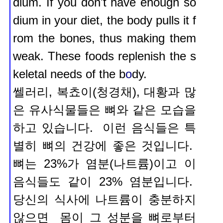
dium. If you don't have enough so
dium in your diet, the body pulls it f
rom the bones, thus making them
weak. These foods replenish the s
keletal needs of the b
o
dy.
쎌러리, 복쵸이(청경채), 대황과 많
은 유사식물들은 뼈와 같은 모습을
하고 있습니다. 이런 음식들은 특
별히
뼈의 건강에 좋은 것입니다.
뼈는 23%가 염분(나트륨)이고 이
음식들도 같이 23% 염분입니다.
당신의 식사에 나트륨이 충분하지
않으면 몸이 그 성분을 뼈로부터