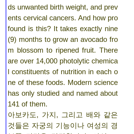
ds unwanted birth weight, and prev
ents cervical cancers. And how pro
found is this? It takes exactly nine
(9) months to grow an avocado fro
m blossom to ripened fruit. There
are over 14,000 photolytic chemica
l constituents of nutrition in each o
ne of these foods. Modern science
has only studied and named about
141 of them.
아보카도, 가지, 그리고 배와 같은
것들은 자궁의 기능이나 여성의 경