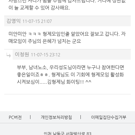
사랑스런 자리가 됨을 주님께 감사드립니다. 거리에 상관없
이 늘 교제할 수 있어 감사해요.
김영익
11-07-15 21:07
미안미안 ㅋㅋㅋ 형제모임인줄 알았어요 잘보고 갑니다. 자
매모임이 주님의 은혜가 넘치는 군요
이청원
11-07-15 23:12
부부, 남녀노소, 우리성도님이라면 누구나 참여한다면
좋은일이죠ㅎㅎ. 형제님도 이 기회에 형제모임 활성화
시켜보심이.....김형제님 화이팅!! ^^
PC버전
개인정보처리방침
이메일집단수집거부
인천 남동구 서창방산로 83