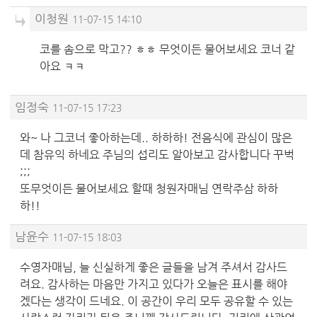
이청원
11-07-15 14:10
코를 솜으로 막고?? ㅎㅎ 무엇이든 물어보세요 코너 같
아요 ㅋㅋ
임정숙
11-07-15 17:23
와~ 나 그코너 좋아하는데.. 하하하! 전음식에 관심이 많은
데 참유익 하네요 주님의 섭리도 알아보고 감사합니다 꾸벅
;;;
또무엇이든 물어보세요 할때 청원자매님 연락주삼 하하
하!!
남윤수
11-07-15 18:03
수영자매님, 늘 신실하게 좋은 글들을 남겨 주셔서 감사드
려요. 감사하는 마음만 가지고 있다가 오늘은 표시를 해야
겠다는 생각이 드네요. 이 공간이 우리 모두 공유할 수 있는