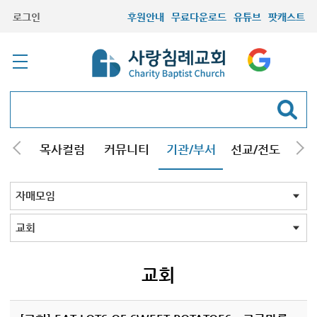
로그인
후원안내
무료다운로드
유튜브
팟캐스트
/강해
목사컬럼
커뮤니티
기관/부서
선교/전도
질문
교회학교
청년부
청장년부
형제모임
자매모임
기타모임
어르신모임
영재과학반
신학원
자매모임 전체
교회
구리남양주
일산
교회