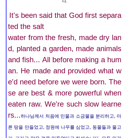
다.
It's been said that God first separa
ted the salt
water from the fresh
, made dry lan
d, planted a garden, made animals
and fish... All before making a hum
an. He made and provided what w
e'd need before we were born. The
se are best & more powerful when
eaten raw. We're such slow learne
rs...
하나님께서 처음에 민물과 소금물을 분리하고, 마
른 땅을 만들었고, 정원에 나무를 심었고, 동물들과 물고