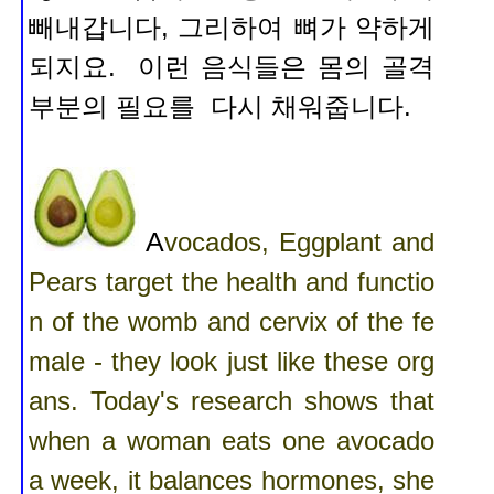
빼내갑니다, 그리하여
뼈가 약하게
되지요. 이런 음식들은 몸의 골격
부분의 필요를 다시 채워줍니다.
A
vocados, Eggplant and
Pears target the health and functio
n of the womb and cervix of the fe
male - they look just like these org
ans. Today's research shows that
when a woman eats one avocado
a week, it balances hormones, she