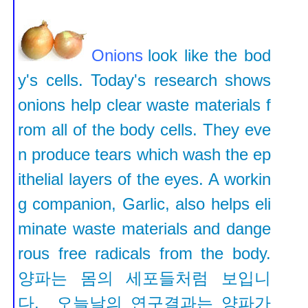
Onions
look like the bod
y's cells. Today's research shows
onions help clear waste materials f
rom all of the body cells. They eve
n produce tears which wash the ep
ithelial layers of the eyes. A workin
g companion, Garlic, also helps eli
minate waste materials and dange
rous free radicals from the body.
양파는 몸의 세포들처럼 보입니
다. 오늘날의 연구결과는 양파가