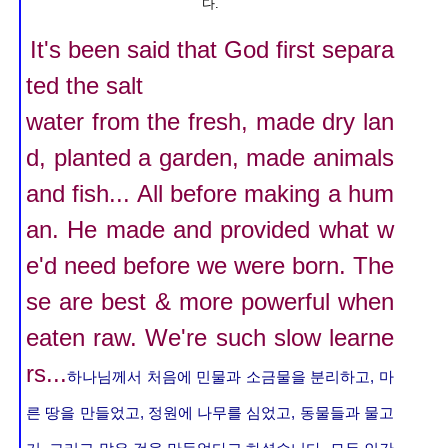
다.
It's been said that God first separa
ted the salt
water from the fresh
, made dry lan
d, planted a garden, made animals
and fish... All before making a hum
an. He made and provided what w
e'd need before we were born. The
se are best & more powerful when
eaten raw. We're such slow learne
rs...
하나님께서 처음에 민물과 소금물을 분리하고, 마
른 땅을 만들었고, 정원에 나무를 심었고, 동물들과 물고