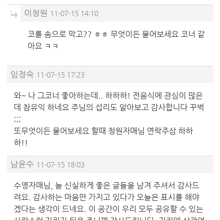
이청원
11-07-15 14:10
코를 솜으로 막고?? ㅎㅎ 무엇이든 물어보세요 코너 같
아요 ㅋㅋ
임정숙
11-07-15 17:23
와~ 나 그코너 좋아하는데.. 하하하! 전음식에 관심이 많은
데 참유익 하네요 주님의 섭리도 알아보고 감사합니다 꾸벅
;;;
또무엇이든 물어보세요 할때 청원자매님 연락주삼 하하
하!!
남윤수
11-07-15 18:03
수영자매님, 늘 신실하게 좋은 글들을 남겨 주셔서 감사드
려요. 감사하는 마음만 가지고 있다가 오늘은 표시를 해야
겠다는 생각이 드네요. 이 공간이 우리 모두 공유할 수 있는