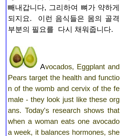
빼내갑니다, 그리하여
뼈가 약하게
되지요. 이런 음식들은 몸의 골격
부분의 필요를 다시 채워줍니다.
A
vocados, Eggplant and
Pears target the health and functio
n of the womb and cervix of the fe
male - they look just like these org
ans. Today's research shows that
when a woman eats one avocado
a week, it balances hormones, she