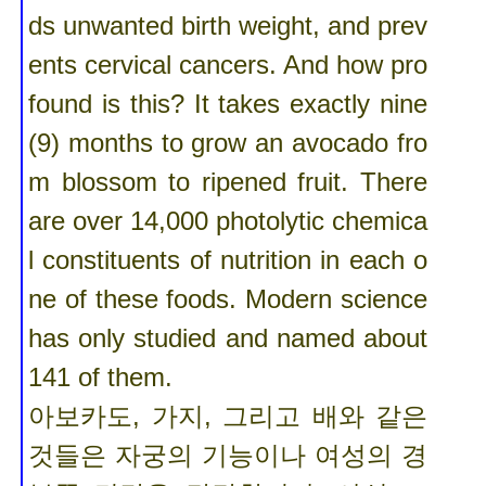
ds unwanted birth weight, and prev
ents cervical cancers. And how pro
found is this? It takes exactly nine
(9) months to grow an avocado fro
m blossom to ripened fruit. There
are over 14,000 photolytic chemica
l constituents of nutrition in each o
ne of these foods. Modern science
has only studied and named about
141 of them.
아보카도, 가지, 그리고 배와 같은
것들은 자궁의 기능이나 여성의 경