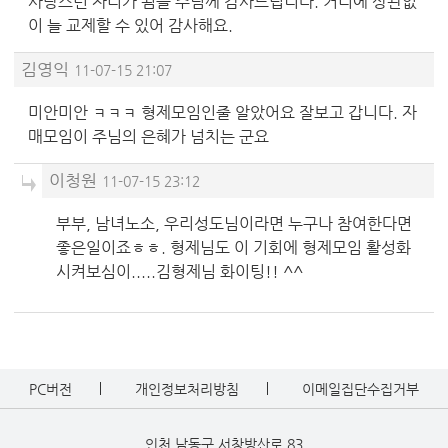
사랑스런 자리가 됨을 주님께 감사드립니다. 거리에 상관없
이 늘 교제할 수 있어 감사해요.
김영익
11-07-15 21:07
미안미안 ㅋㅋㅋ 형제모임인줄 알았어요 잘보고 갑니다. 자
매모임이 주님의 은혜가 넘치는 군요
이청원
11-07-15 23:12
부부, 남녀노소, 우리성도님이라면 누구나 참여한다면
좋은일이죠ㅎㅎ. 형제님도 이 기회에 형제모임 활성화
시켜보심이.....김형제님 화이팅!! ^^
PC버전
개인정보처리방침
이메일집단수집거부
인천 남동구 서창방산로 83