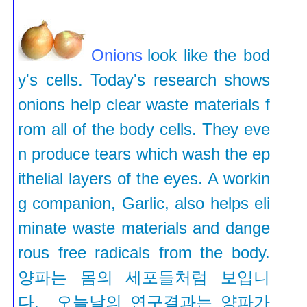
Onions
look like the bod
y's cells. Today's research shows
onions help clear waste materials f
rom all of the body cells. They eve
n produce tears which wash the ep
ithelial layers of the eyes. A workin
g companion, Garlic, also helps eli
minate waste materials and dange
rous free radicals from the body.
양파는 몸의 세포들처럼 보입니
다. 오늘날의 연구결과는 양파가