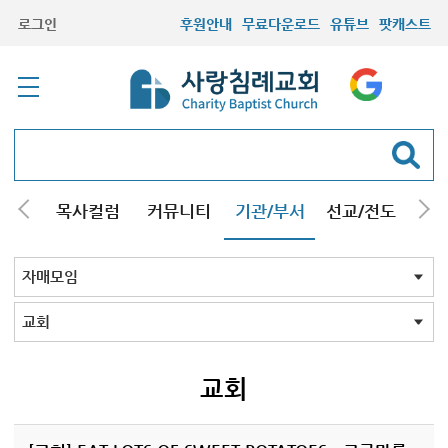
로그인
후원안내
무료다운로드
유튜브
팟캐스트
/강해
목사컬럼
커뮤니티
기관/부서
선교/전도
질문
교회학교
청년부
청장년부
형제모임
자매모임
기타모임
어르신모임
영재과학반
신학원
자매모임 전체
교회
구리남양주
일산
교회