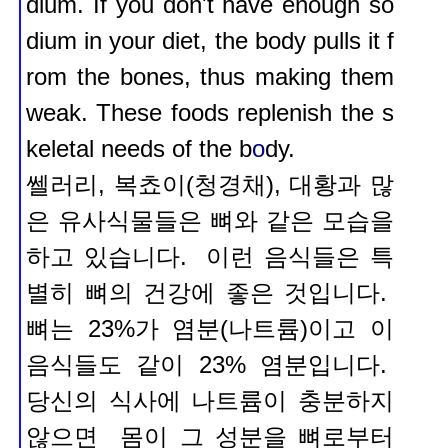
dium. If you don't have enough so
dium in your diet, the body pulls it f
rom the bones, thus making them
weak. These foods replenish the s
keletal needs of the b
o
dy.
쎌러리, 복쵸이(청경채), 대황과 많
은 유사식물들은 뼈와 같은 모습을
하고 있습니다. 이런 음식들은 특
별히
뼈의 건강에 좋은 것입니다.
뼈는 23%가 염분(나트륨)이고 이
음식들도 같이 23% 염분입니다.
당신의 식사에 나트륨이 충분하지
않으면 몸이 그 성분을 뼈로부터