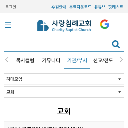
로그인
후원안내
무료다운로드
유튜브
팟캐스트
/강해
목사컬럼
커뮤니티
기관/부서
선교/전도
질문
교회학교
청년부
청장년부
형제모임
자매모임
기타모임
어르신모임
영재과학반
신학원
자매모임 전체
교회
구리남양주
일산
교회