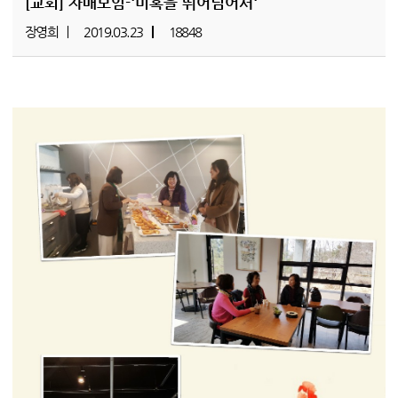
[교회]
자매모임-'미혹을 뛰어넘어서'
장영희
2019.03.23
18848