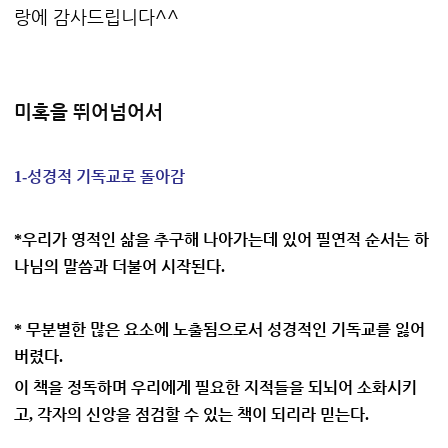
랑에 감사드립니다^^
미혹을 뛰어넘어서
성경적 기독교로 돌아감
1-
우리가 영적인 삶을 추구해 나아가는데 있어 필연적 순서는 하
*
나님의 말씀과 더불어 시작된다
.
무분별한 많은 요소에 노출됨으로서 성경적인 기독교를 잃어
*
버렸다
.
이 책을 정독하며 우리에게 필요한 지적들을 되뇌어 소화시키
고
각자의 신앙을 점검할 수 있는 책이 되리라 믿는다
,
.