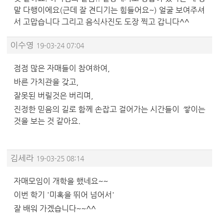
말 다행이에요(근데 잘 견디기는 힘들어요~) 얼굴 보여주셔
서 고맙습니다 그리고 음식사진도 도장 찍고 갑니다^^
이수영
19-03-24 07:04
점점 많은 자매들이 참여하여,
바른 가치관을 갖고,
잘못된 버릴것은 버리며,
진정한 믿음의 길로 함께 손잡고 걸어가는 시간들이 쌓이는
것을 보는 것 같아요.
김세라
19-03-25 08:14
자매모임이 개학을 했네요~~
이번 학기 '미혹을 뛰어 넘어서'
잘 배워 가겠습니다~~^^