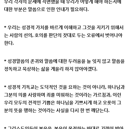
우리 각자의 문제에 직면했을 때 우리가 어떻게 해야 하는지에
대한 부분은 말씀으로 인한 인내가 필요하다
.
우리는 성경적 가치를 바르게 이해하고 그것을 지키기 위해서
*
는 사람의 선의
호의를 판단의 잣대로 두는 오류에서 벗어나야
,
한다
.
성경말씀의 존귀와 말씀에 대한 두려움을 늘 잊지 않고 말씀을
*
정독하고 묵상하는 삶을 게을리 하지 않아야겠다
.
성경적 기독교는 도덕적인 것을 요하는 것이 아니라
하나님과
*
,
그분의 의를 사랑하며 죄를 미워하는 것이라는 가르침과
이런
,
우리 모두의 전적인 기쁨은 하나님을 기쁘시게 하고 오롯이 그
분의 뜻을 행하는 것이라는 사실을 다시 한 번 깨닫는다
.
그리스도인들이 복음을
복음이 목적하는 바대로 기꺼이 받아
*
,